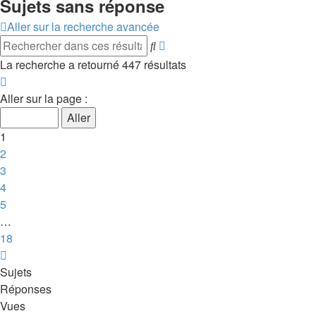
Sujets sans réponse
Aller sur la recherche avancée
Rechercher
Recherche
avancée
La recherche a retourné 447 résultats
Page
1
Aller sur la page :
sur
18
1
2
3
4
5
…
18
Suivant
Sujets
Réponses
Vues