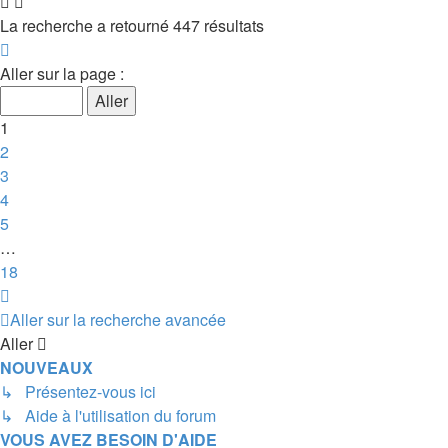
La recherche a retourné 447 résultats
Page
1
Aller sur la page :
sur
18
1
2
3
4
5
…
18
Suivant
Aller sur la recherche avancée
Aller
NOUVEAUX
↳ Présentez-vous ici
↳ Aide à l'utilisation du forum
VOUS AVEZ BESOIN D'AIDE