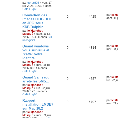
par
gerard25
»
ven. 17
juil. 2026, 10:39
» dans
Café Lug68
Convertion des
par
le M
0
4425
sam. 11 j
images HEIC/HEIF
en JPG sous
KDE/Dolphin
par
le Manchot
Masqué
»
sam. 11 juil.
2026, 18:46
» dans
Sur
un logiciel
Quand windows
par
le M
0
4314
mer. 08 j
vous surveille et
"cafte" votre
identité...
par
le Manchot
Masqué
»
mer. 08 juil.
2026, 00:14
» dans
Café Lug68
Quand Samsaoul
par
le M
0
4657
lun. 22 j
arrête les SMS...
par
le Manchot
Masqué
»
lun. 22 juin
2026, 12:15
» dans
Café Lug68
Rapport
par
le M
0
6707
mer. 03 j
installation LMDE7
sur Mac 18,2
par
le Manchot
Masqué
»
mer. 03 juin