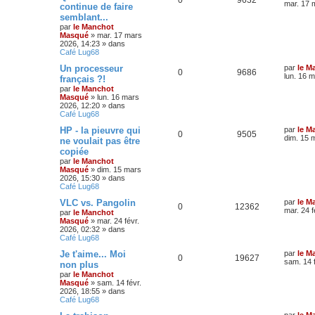
mar. 17 
continue de faire
semblant...
par
le Manchot
Masqué
»
mar. 17 mars
2026, 14:23
» dans
Café Lug68
Un processeur
par
le M
0
9686
lun. 16 
français ?!
par
le Manchot
Masqué
»
lun. 16 mars
2026, 12:20
» dans
Café Lug68
HP - la pieuvre qui
par
le M
0
9505
dim. 15 
ne voulait pas être
copiée
par
le Manchot
Masqué
»
dim. 15 mars
2026, 15:30
» dans
Café Lug68
VLC vs. Pangolin
par
le M
0
12362
mar. 24 f
par
le Manchot
Masqué
»
mar. 24 févr.
2026, 02:32
» dans
Café Lug68
Je t'aime... Moi
par
le M
0
19627
sam. 14 
non plus
par
le Manchot
Masqué
»
sam. 14 févr.
2026, 18:55
» dans
Café Lug68
par
le M