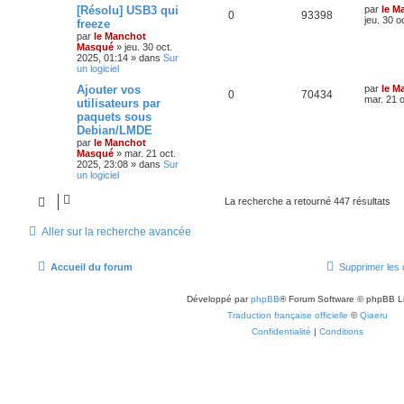
[Résolu] USB3 qui
par
le M
0
93398
jeu. 30 o
freeze
par
le Manchot
Masqué
»
jeu. 30 oct.
2025, 01:14
» dans
Sur
un logiciel
Ajouter vos
par
le M
0
70434
mar. 21 o
utilisateurs par
paquets sous
Debian/LMDE
par
le Manchot
Masqué
»
mar. 21 oct.
2025, 23:08
» dans
Sur
un logiciel
La recherche a retourné 447 résultats
Aller sur la recherche avancée
Accueil du forum
Supprimer les 
Développé par
phpBB
® Forum Software © phpBB L
Traduction française officielle
©
Qiaeru
Confidentialité
|
Conditions