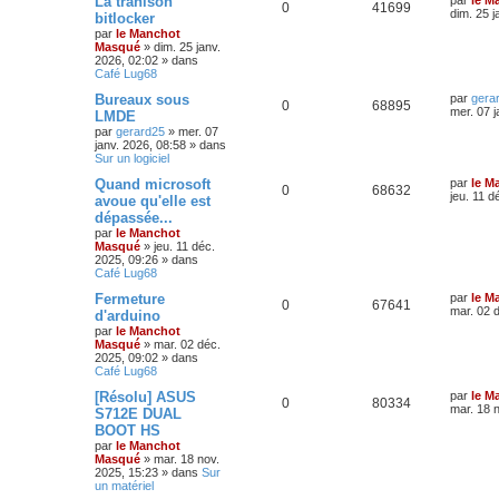
La trahison
0
41699
dim. 25 j
bitlocker
par
le Manchot
Masqué
»
dim. 25 janv.
2026, 02:02
» dans
Café Lug68
Bureaux sous
par
gera
0
68895
mer. 07 j
LMDE
par
gerard25
»
mer. 07
janv. 2026, 08:58
» dans
Sur un logiciel
Quand microsoft
par
le M
0
68632
jeu. 11 d
avoue qu'elle est
dépassée...
par
le Manchot
Masqué
»
jeu. 11 déc.
2025, 09:26
» dans
Café Lug68
Fermeture
par
le M
0
67641
mar. 02 
d'arduino
par
le Manchot
Masqué
»
mar. 02 déc.
2025, 09:02
» dans
Café Lug68
[Résolu] ASUS
par
le M
0
80334
mar. 18 
S712E DUAL
BOOT HS
par
le Manchot
Masqué
»
mar. 18 nov.
2025, 15:23
» dans
Sur
un matériel