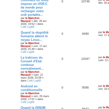
Comment on vous
0
10746
dim. 26 a
impose un USB-C
de merde pour
recharger votre
ordi portable...
par
le Manchot
Masqué
»
dim. 26 avr.
2026, 19:52
» dans
Café Lug68
Quand la stupidité
par
le M
0
9490
ven. 17 a
humaine atteint le
noyau Linux...
par
le Manchot
Masqué
»
ven. 17 avr.
2026, 01:49
» dans
Café Lug68
La trahison du
par
le M
0
10347
sam. 21 
Conseil d'Etat
continue
normalement...
par
le Manchot
Masqué
»
sam. 21
mars 2026, 02:58
»
dans
Café Lug68
Android en
par
le M
0
9586
ven. 20 
conditionnelle
par
le Manchot
Masqué
»
ven. 20 mars
2026, 17:07
» dans
Café Lug68
Quand la DINUM
par
le M
0
9632