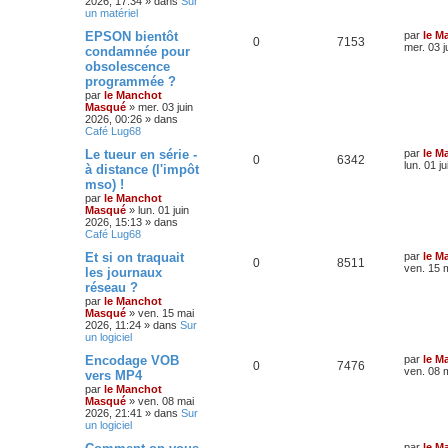
2026, 17:34
» dans
Sur
un matériel
EPSON bientôt
par
le M
0
7153
mer. 03 j
condamnée pour
obsolescence
programmée ?
par
le Manchot
Masqué
»
mer. 03 juin
2026, 00:26
» dans
Café Lug68
Le tueur en série -
par
le M
0
6342
lun. 01 j
à distance (l'impôt
mso) !
par
le Manchot
Masqué
»
lun. 01 juin
2026, 15:13
» dans
Café Lug68
Et si on traquait
par
le M
0
8511
ven. 15 
les journaux
réseau ?
par
le Manchot
Masqué
»
ven. 15 mai
2026, 11:24
» dans
Sur
un logiciel
Encodage VOB
par
le M
0
7476
ven. 08 
vers MP4
par
le Manchot
Masqué
»
ven. 08 mai
2026, 21:41
» dans
Sur
un logiciel
par
le M