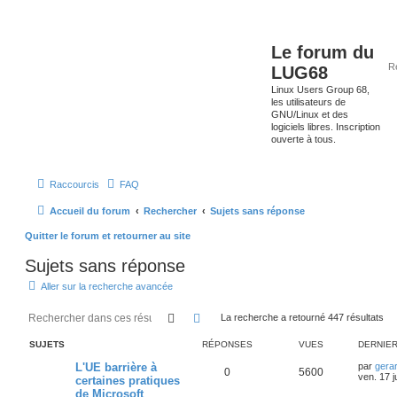
Le forum du
LUG68
Linux Users Group 68,
les utilisateurs de
GNU/Linux et des
logiciels libres. Inscription
ouverte à tous.
Raccourcis
FAQ
Accueil du forum
Rechercher
Sujets sans réponse
Quitter le forum et retourner au site
Sujets sans réponse
Aller sur la recherche avancée
Rechercher
Recherche avancée
La recherche a retourné 447 résultats
SUJETS
RÉPONSES
VUES
DERNIE
L'UE barrière à
par
gera
0
5600
ven. 17 j
certaines pratiques
de Microsoft