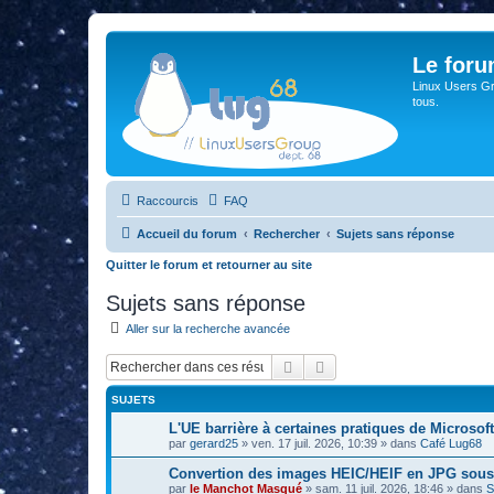
Le for
Linux Users Gro
tous.
Raccourcis
FAQ
Accueil du forum
Rechercher
Sujets sans réponse
Quitter le forum et retourner au site
Sujets sans réponse
Aller sur la recherche avancée
Rechercher
Recherche avancée
SUJETS
L'UE barrière à certaines pratiques de Microsoft
par
gerard25
»
ven. 17 juil. 2026, 10:39
» dans
Café Lug68
Convertion des images HEIC/HEIF en JPG sou
par
le Manchot Masqué
»
sam. 11 juil. 2026, 18:46
» dans
S