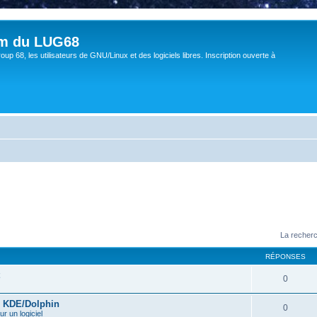
um du LUG68
up 68, les utilisateurs de GNU/Linux et des logiciels libres. Inscription ouverte à
La recherc
RÉPONSES
0
s KDE/Dolphin
0
ur un logiciel