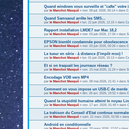
Quand windows vous surveille et "cafte" votre id
par
le Manchot Masqué
»
mer. 08 juil. 2026, 00:14
» dans
C
Quand Samsaoul arrête les SMS...
par
le Manchot Masqué
»
lun. 22 juin 2026, 12:15
» dans
Ca
Rapport installation LMDE7 sur Mac 18,2
par
le Manchot Masqué
»
mer. 03 juin 2026, 17:34
» dans
S
EPSON bientôt condamnée pour obsolescence
par
le Manchot Masqué
»
mer. 03 juin 2026, 00:26
» dans
C
Le tueur en série - à distance (l'impôt mso) !
par
le Manchot Masqué
»
lun. 01 juin 2026, 15:13
» dans
Ca
Et si on traquait les journaux réseau ?
par
le Manchot Masqué
»
ven. 15 mai 2026, 11:24
» dans
S
Encodage VOB vers MP4
par
le Manchot Masqué
»
ven. 08 mai 2026, 21:41
» dans
S
Comment on vous impose un USB-C de merde pou
par
le Manchot Masqué
»
dim. 26 avr. 2026, 19:52
» dans
C
Quand la stupidité humaine atteint le noyau Lin
par
le Manchot Masqué
»
ven. 17 avr. 2026, 01:49
» dans
C
La trahison du Conseil d'Etat continue normale
par
le Manchot Masqué
»
sam. 21 mars 2026, 02:58
» dan
Android en conditionnelle
par
le Manchot Masqué
»
ven. 20 mars 2026, 17:07
» dan