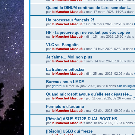
Quand la DINUM continue de faire semblant...
par
le Manchot Masqué
»
mar. 17 mars 2026, 14:23
» dan
Un processeur français ?!
par
le Manchot Masqué
»
lun. 16 mars 2026, 12:20
» dans
HP - la pieuvre qui ne voulait pas être copiée
par
le Manchot Masqué
»
dim. 15 mars 2026, 15:30
» dans
VLC vs. Pangolin
par
le Manchot Masqué
»
mar. 24 févr. 2026, 02:32
» dans
Je t'aime... Moi non plus
par
le Manchot Masqué
»
sam. 14 févr. 2026, 18:55
» dans
La trahison bitlocker
par
le Manchot Masqué
»
dim. 25 janv. 2026, 02:02
» dans
Bureaux sous LMDE
par
gerard25
»
mer. 07 janv. 2026, 08:58
» dans
Sur un logici
Quand microsoft avoue qu'elle est dépassée...
par
le Manchot Masqué
»
jeu. 11 déc. 2025, 09:26
» dans
C
Fermeture d'arduino
par
le Manchot Masqué
»
mar. 02 déc. 2025, 09:02
» dans
[Résolu] ASUS S712E DUAL BOOT HS
par
le Manchot Masqué
»
mar. 18 nov. 2025, 15:23
» dans
[Résolu] USB3 qui freeze