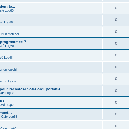
entité...
0
afé Lug68
0
fé Lug68
0
ur un matériel
 programmée ?
0
afé Lug68
0
fé Lug68
0
ur un logiciel
0
ur un logiciel
r recharger votre ordi portable...
0
afé Lug68
ux...
0
afé Lug68
ment...
0
s
Café Lug68
0
s
Café Lug68