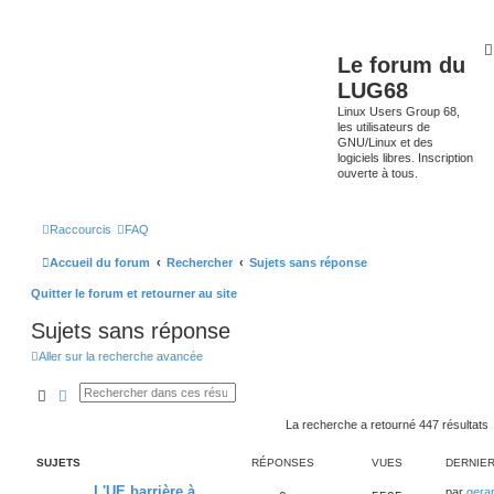
Le forum du
LUG68
Linux Users Group 68,
les utilisateurs de
GNU/Linux et des
logiciels libres. Inscription
ouverte à tous.
Raccourcis
FAQ
Accueil du forum
Rechercher
Sujets sans réponse
Quitter le forum et retourner au site
Sujets sans réponse
Aller sur la recherche avancée
Rechercher
Recherche avancée
La recherche a retourné 447 résultats
SUJETS
RÉPONSES
VUES
DERNIE
L'UE barrière à
par
gera