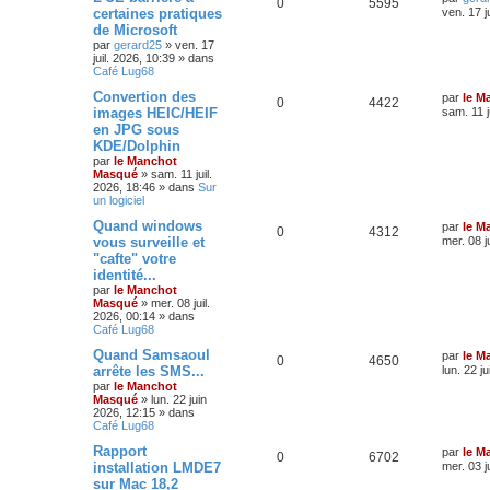
0
5595
certaines pratiques
ven. 17 j
de Microsoft
par
gerard25
»
ven. 17
juil. 2026, 10:39
» dans
Café Lug68
Convertion des
par
le M
0
4422
images HEIC/HEIF
sam. 11 j
en JPG sous
KDE/Dolphin
par
le Manchot
Masqué
»
sam. 11 juil.
2026, 18:46
» dans
Sur
un logiciel
Quand windows
par
le M
0
4312
vous surveille et
mer. 08 j
"cafte" votre
identité...
par
le Manchot
Masqué
»
mer. 08 juil.
2026, 00:14
» dans
Café Lug68
Quand Samsaoul
par
le M
0
4650
arrête les SMS...
lun. 22 j
par
le Manchot
Masqué
»
lun. 22 juin
2026, 12:15
» dans
Café Lug68
Rapport
par
le M
0
6702
installation LMDE7
mer. 03 j
sur Mac 18,2