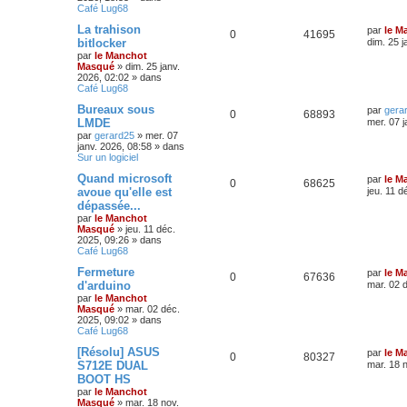
Café Lug68
La trahison
par
le M
0
41695
bitlocker
dim. 25 j
par
le Manchot
Masqué
»
dim. 25 janv.
2026, 02:02
» dans
Café Lug68
Bureaux sous
par
gera
0
68893
LMDE
mer. 07 j
par
gerard25
»
mer. 07
janv. 2026, 08:58
» dans
Sur un logiciel
Quand microsoft
par
le M
0
68625
avoue qu'elle est
jeu. 11 d
dépassée...
par
le Manchot
Masqué
»
jeu. 11 déc.
2025, 09:26
» dans
Café Lug68
Fermeture
par
le M
0
67636
d'arduino
mar. 02 
par
le Manchot
Masqué
»
mar. 02 déc.
2025, 09:02
» dans
Café Lug68
[Résolu] ASUS
par
le M
0
80327
S712E DUAL
mar. 18 
BOOT HS
par
le Manchot
Masqué
»
mar. 18 nov.