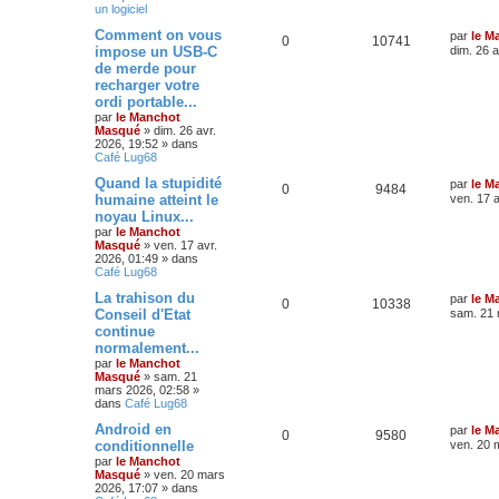
un logiciel
Comment on vous
par
le M
0
10741
impose un USB-C
dim. 26 a
de merde pour
recharger votre
ordi portable...
par
le Manchot
Masqué
»
dim. 26 avr.
2026, 19:52
» dans
Café Lug68
Quand la stupidité
par
le M
0
9484
humaine atteint le
ven. 17 a
noyau Linux...
par
le Manchot
Masqué
»
ven. 17 avr.
2026, 01:49
» dans
Café Lug68
La trahison du
par
le M
0
10338
Conseil d'Etat
sam. 21 
continue
normalement...
par
le Manchot
Masqué
»
sam. 21
mars 2026, 02:58
»
dans
Café Lug68
Android en
par
le M
0
9580
conditionnelle
ven. 20 
par
le Manchot
Masqué
»
ven. 20 mars
2026, 17:07
» dans