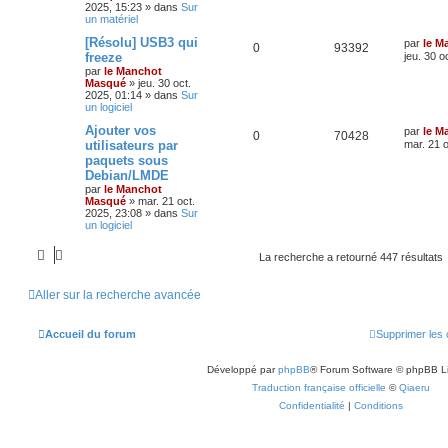
2025, 15:23
» dans
Sur
un matériel
[Résolu] USB3 qui
par
le M
0
93392
freeze
jeu. 30 o
par
le Manchot
Masqué
»
jeu. 30 oct.
2025, 01:14
» dans
Sur
un logiciel
Ajouter vos
par
le M
0
70428
utilisateurs par
mar. 21 o
paquets sous
Debian/LMDE
par
le Manchot
Masqué
»
mar. 21 oct.
2025, 23:08
» dans
Sur
un logiciel
La recherche a retourné 447 résultats
Aller sur la recherche avancée
Accueil du forum
Supprimer les 
Développé par
phpBB
® Forum Software © phpBB L
Traduction française officielle
©
Qiaeru
Confidentialité
|
Conditions