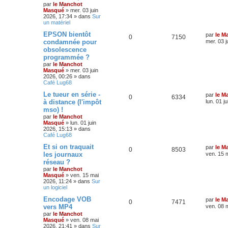
par
le Manchot
Masqué
»
mer. 03 juin
2026, 17:34
» dans
Sur
un matériel
EPSON bientôt
par
le M
0
7150
condamnée pour
mer. 03 j
obsolescence
programmée ?
par
le Manchot
Masqué
»
mer. 03 juin
2026, 00:26
» dans
Café Lug68
Le tueur en série -
par
le M
0
6334
à distance (l'impôt
lun. 01 j
mso) !
par
le Manchot
Masqué
»
lun. 01 juin
2026, 15:13
» dans
Café Lug68
Et si on traquait
par
le M
0
8503
les journaux
ven. 15 
réseau ?
par
le Manchot
Masqué
»
ven. 15 mai
2026, 11:24
» dans
Sur
un logiciel
Encodage VOB
par
le M
0
7471
vers MP4
ven. 08 
par
le Manchot
Masqué
»
ven. 08 mai
2026, 21:41
» dans
Sur