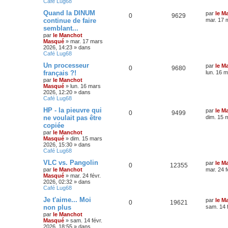
Café Lug68
Quand la DINUM
par
le M
0
9629
continue de faire
mar. 17 
semblant...
par
le Manchot
Masqué
»
mar. 17 mars
2026, 14:23
» dans
Café Lug68
Un processeur
par
le M
0
9680
français ?!
lun. 16 
par
le Manchot
Masqué
»
lun. 16 mars
2026, 12:20
» dans
Café Lug68
HP - la pieuvre qui
par
le M
0
9499
ne voulait pas être
dim. 15 
copiée
par
le Manchot
Masqué
»
dim. 15 mars
2026, 15:30
» dans
Café Lug68
VLC vs. Pangolin
par
le M
0
12355
par
le Manchot
mar. 24 f
Masqué
»
mar. 24 févr.
2026, 02:32
» dans
Café Lug68
Je t'aime... Moi
par
le M
0
19621
non plus
sam. 14 
par
le Manchot
Masqué
»
sam. 14 févr.
2026, 18:55
» dans