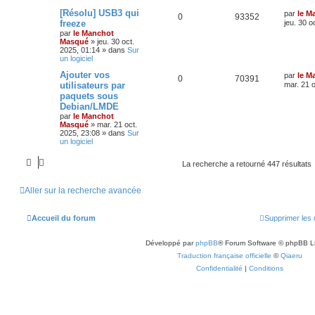
[Résolu] USB3 qui
par
le M
0
93352
freeze
jeu. 30 o
par
le Manchot
Masqué
»
jeu. 30 oct.
2025, 01:14
» dans
Sur
un logiciel
Ajouter vos
par
le M
0
70391
utilisateurs par
mar. 21 o
paquets sous
Debian/LMDE
par
le Manchot
Masqué
»
mar. 21 oct.
2025, 23:08
» dans
Sur
un logiciel
La recherche a retourné 447 résultats
Aller sur la recherche avancée
Accueil du forum
Supprimer les 
Développé par
phpBB
® Forum Software © phpBB L
Traduction française officielle
©
Qiaeru
Confidentialité
|
Conditions