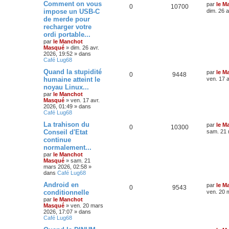
Comment on vous
par
le M
0
10700
impose un USB-C
dim. 26 a
de merde pour
recharger votre
ordi portable...
par
le Manchot
Masqué
»
dim. 26 avr.
2026, 19:52
» dans
Café Lug68
Quand la stupidité
par
le M
0
9448
humaine atteint le
ven. 17 a
noyau Linux...
par
le Manchot
Masqué
»
ven. 17 avr.
2026, 01:49
» dans
Café Lug68
La trahison du
par
le M
0
10300
Conseil d'Etat
sam. 21 
continue
normalement...
par
le Manchot
Masqué
»
sam. 21
mars 2026, 02:58
»
dans
Café Lug68
Android en
par
le M
0
9543
conditionnelle
ven. 20 
par
le Manchot
Masqué
»
ven. 20 mars
2026, 17:07
» dans
Café Lug68