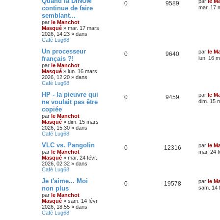
Quand la DINUM
par
le M
0
9589
continue de faire
mar. 17 
semblant...
par
le Manchot
Masqué
»
mar. 17 mars
2026, 14:23
» dans
Café Lug68
Un processeur
par
le M
0
9640
français ?!
lun. 16 
par
le Manchot
Masqué
»
lun. 16 mars
2026, 12:20
» dans
Café Lug68
HP - la pieuvre qui
par
le M
0
9459
ne voulait pas être
dim. 15 
copiée
par
le Manchot
Masqué
»
dim. 15 mars
2026, 15:30
» dans
Café Lug68
VLC vs. Pangolin
par
le M
0
12316
par
le Manchot
mar. 24 f
Masqué
»
mar. 24 févr.
2026, 02:32
» dans
Café Lug68
Je t'aime... Moi
par
le M
0
19578
non plus
sam. 14 
par
le Manchot
Masqué
»
sam. 14 févr.
2026, 18:55
» dans
Café Lug68