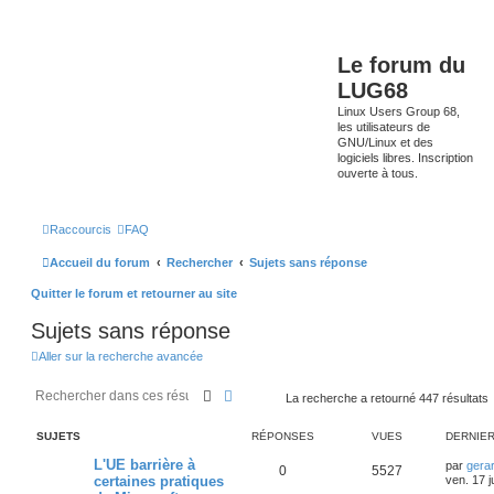
Le forum du
LUG68
Linux Users Group 68,
les utilisateurs de
GNU/Linux et des
logiciels libres. Inscription
ouverte à tous.
Raccourcis
FAQ
Accueil du forum
Rechercher
Sujets sans réponse
Quitter le forum et retourner au site
Sujets sans réponse
Aller sur la recherche avancée
Rechercher
Recherche avancée
La recherche a retourné 447 résultats
SUJETS
RÉPONSES
VUES
DERNIE
L'UE barrière à
par
gera
0
5527
certaines pratiques
ven. 17 j