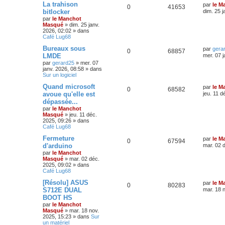
La trahison
par
le M
0
41653
bitlocker
dim. 25 j
par
le Manchot
Masqué
»
dim. 25 janv.
2026, 02:02
» dans
Café Lug68
Bureaux sous
par
gera
0
68857
LMDE
mer. 07 j
par
gerard25
»
mer. 07
janv. 2026, 08:58
» dans
Sur un logiciel
Quand microsoft
par
le M
0
68582
avoue qu'elle est
jeu. 11 d
dépassée...
par
le Manchot
Masqué
»
jeu. 11 déc.
2025, 09:26
» dans
Café Lug68
Fermeture
par
le M
0
67594
d'arduino
mar. 02 
par
le Manchot
Masqué
»
mar. 02 déc.
2025, 09:02
» dans
Café Lug68
[Résolu] ASUS
par
le M
0
80283
S712E DUAL
mar. 18 
BOOT HS
par
le Manchot
Masqué
»
mar. 18 nov.
2025, 15:23
» dans
Sur
un matériel