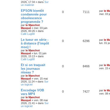
2026, 17:34
» dans
Sur
un matériel
EPSON bientôt
par
le M
0
7111
condamnée pour
mer. 03 j
obsolescence
programmée ?
par
le Manchot
Masqué
»
mer. 03 juin
2026, 00:26
» dans
Café Lug68
Le tueur en série -
par
le M
0
6296
à distance (l'impôt
lun. 01 j
mso) !
par
le Manchot
Masqué
»
lun. 01 juin
2026, 15:13
» dans
Café Lug68
Et si on traquait
par
le M
0
8466
les journaux
ven. 15 
réseau ?
par
le Manchot
Masqué
»
ven. 15 mai
2026, 11:24
» dans
Sur
un logiciel
Encodage VOB
par
le M
0
7427
vers MP4
ven. 08 
par
le Manchot
Masqué
»
ven. 08 mai
2026, 21:41
» dans
Sur
un logiciel