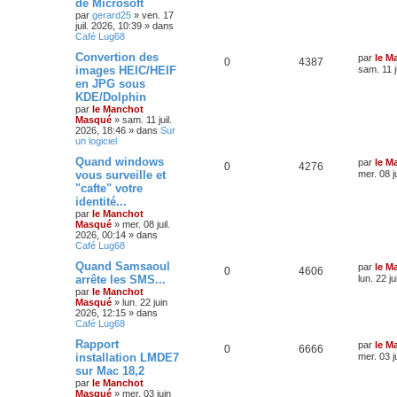
de Microsoft
par
gerard25
»
ven. 17
juil. 2026, 10:39
» dans
Café Lug68
Convertion des
par
le M
0
4387
images HEIC/HEIF
sam. 11 j
en JPG sous
KDE/Dolphin
par
le Manchot
Masqué
»
sam. 11 juil.
2026, 18:46
» dans
Sur
un logiciel
Quand windows
par
le M
0
4276
vous surveille et
mer. 08 j
"cafte" votre
identité...
par
le Manchot
Masqué
»
mer. 08 juil.
2026, 00:14
» dans
Café Lug68
Quand Samsaoul
par
le M
0
4606
arrête les SMS...
lun. 22 j
par
le Manchot
Masqué
»
lun. 22 juin
2026, 12:15
» dans
Café Lug68
Rapport
par
le M
0
6666
installation LMDE7
mer. 03 j
sur Mac 18,2
par
le Manchot
Masqué
»
mer. 03 juin