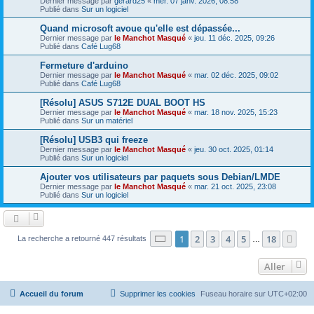
Dernier message par
gerard25
«
mer. 07 janv. 2026, 08:58
Publié dans
Sur un logiciel
Quand microsoft avoue qu'elle est dépassée...
Dernier message par
le Manchot Masqué
«
jeu. 11 déc. 2025, 09:26
Publié dans
Café Lug68
Fermeture d'arduino
Dernier message par
le Manchot Masqué
«
mar. 02 déc. 2025, 09:02
Publié dans
Café Lug68
[Résolu] ASUS S712E DUAL BOOT HS
Dernier message par
le Manchot Masqué
«
mar. 18 nov. 2025, 15:23
Publié dans
Sur un matériel
[Résolu] USB3 qui freeze
Dernier message par
le Manchot Masqué
«
jeu. 30 oct. 2025, 01:14
Publié dans
Sur un logiciel
Ajouter vos utilisateurs par paquets sous Debian/LMDE
Dernier message par
le Manchot Masqué
«
mar. 21 oct. 2025, 23:08
Publié dans
Sur un logiciel
Page
1
sur
18
1
2
3
4
5
18
Sui
La recherche a retourné 447 résultats
…
Aller
Accueil du forum
Supprimer les cookies
Fuseau horaire sur
UTC+02:00