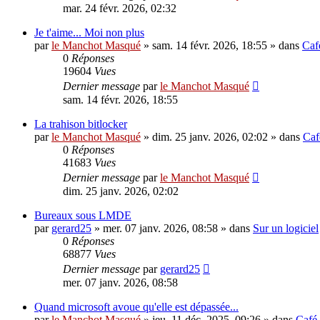
mar. 24 févr. 2026, 02:32
Je t'aime... Moi non plus
par
le Manchot Masqué
»
sam. 14 févr. 2026, 18:55
» dans
Caf
0
Réponses
19604
Vues
Dernier message
par
le Manchot Masqué
sam. 14 févr. 2026, 18:55
La trahison bitlocker
par
le Manchot Masqué
»
dim. 25 janv. 2026, 02:02
» dans
Caf
0
Réponses
41683
Vues
Dernier message
par
le Manchot Masqué
dim. 25 janv. 2026, 02:02
Bureaux sous LMDE
par
gerard25
»
mer. 07 janv. 2026, 08:58
» dans
Sur un logiciel
0
Réponses
68877
Vues
Dernier message
par
gerard25
mer. 07 janv. 2026, 08:58
Quand microsoft avoue qu'elle est dépassée...
par
le Manchot Masqué
»
jeu. 11 déc. 2025, 09:26
» dans
Café