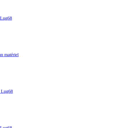
 Lug68
un matériel
 Lug68
 Lug68