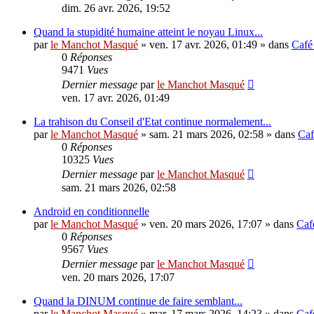
dim. 26 avr. 2026, 19:52
Quand la stupidité humaine atteint le noyau Linux...
par
le Manchot Masqué
»
ven. 17 avr. 2026, 01:49
» dans
Café
0
Réponses
9471
Vues
Dernier message
par
le Manchot Masqué
ven. 17 avr. 2026, 01:49
La trahison du Conseil d'Etat continue normalement...
par
le Manchot Masqué
»
sam. 21 mars 2026, 02:58
» dans
Caf
0
Réponses
10325
Vues
Dernier message
par
le Manchot Masqué
sam. 21 mars 2026, 02:58
Android en conditionnelle
par
le Manchot Masqué
»
ven. 20 mars 2026, 17:07
» dans
Caf
0
Réponses
9567
Vues
Dernier message
par
le Manchot Masqué
ven. 20 mars 2026, 17:07
Quand la DINUM continue de faire semblant...
par
le Manchot Masqué
»
mar. 17 mars 2026, 14:23
» dans
Caf