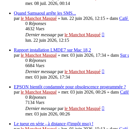
mer. 08 juil. 2026, 00:14
Quand Samsaoul arrête les SMS...
par
le Manchot Masqué
»
lun. 22 juin 2026, 12:15
» dans
Café
0
Réponses
4632
Vues
Dernier message
par
le Manchot Masqué
lun. 22 juin 2026, 12:15
Rapport installation LMDE7 sur Mac 18,2
par
le Manchot Masqué
»
mer. 03 juin 2026, 17:34
» dans
Sur 
0
Réponses
6684
Vues
Dernier message
par
le Manchot Masqué
mer. 03 juin 2026, 17:34
EPSON bientôt condamnée pour obsolescence programmée ?
par
le Manchot Masqué
»
mer. 03 juin 2026, 00:26
» dans
Café
0
Réponses
7134
Vues
Dernier message
par
le Manchot Masqué
mer. 03 juin 2026, 00:26
Le tueur en série - à distance (l'impôt mso) !
par
le Manchot Masqué
»
lun. 01 juin 2026, 15:13
» dans
Café