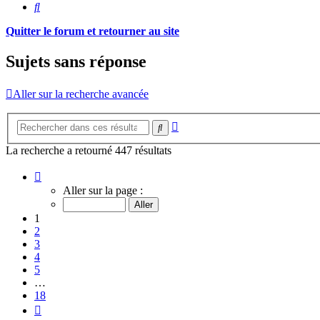
Rechercher
Quitter le forum et retourner au site
Sujets sans réponse
Aller sur la recherche avancée
Recherche
Rechercher
avancée
La recherche a retourné 447 résultats
Page
1
Aller sur la page :
sur
18
1
2
3
4
5
…
18
Suivant