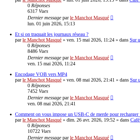
0
Réponses
6317
Vues
Dernier message
par
le Manchot Masqué
lun. 01 juin 2026, 15:13
Et si on traquait les journaux réseau ?
par
le Manchot Masqué
»
ven. 15 mai 2026, 11:24
» dans
Sur u
0
Réponses
8486
Vues
Dernier message
par
le Manchot Masqué
ven. 15 mai 2026, 11:24
Encodage VOB vers MP4
par
le Manchot Masqué
»
ven. 08 mai 2026, 21:41
» dans
Sur u
0
Réponses
7452
Vues
Dernier message
par
le Manchot Masqué
ven. 08 mai 2026, 21:41
Comment on vous impose un USB-C de merde pour recharger vot
par
le Manchot Masqué
»
dim. 26 avr. 2026, 19:52
» dans
Café
0
Réponses
10722
Vues
Dernier message
par
le Manchot Masqué