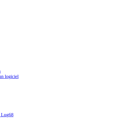
n
un logiciel
 Lug68