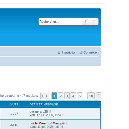
Rechercher
Recherche avancé
Inscription
Connexion
Page
1
sur
18
1
2
3
4
5
18
Suivant
he a retourné 447 résultats
…
VUES
DERNIER MESSAGE
par
gerard25
5557
ven. 17 juil. 2026, 10:39
par
le Manchot Masqué
4410
sam. 11 juil. 2026, 18:46