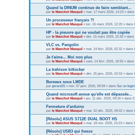
Quand la DINUM continue de faire semblant...
par
le Manchot Masqué
»
mar. 17 mars 2026, 14:23
» dan
Un processeur français ?!
par
le Manchot Masqué
»
lun. 16 mars 2026, 12:20
» dans
HP - la pieuvre qui ne voulait pas être copiée
par
le Manchot Masqué
»
dim. 15 mars 2026, 15:30
» dans
VLC vs. Pangolin
par
le Manchot Masqué
»
mar. 24 févr. 2026, 02:32
» dans
Je t'aime... Moi non plus
par
le Manchot Masqué
»
sam. 14 févr. 2026, 18:55
» dans
La trahison bitlocker
par
le Manchot Masqué
»
dim. 25 janv. 2026, 02:02
» dans
Bureaux sous LMDE
par
gerard25
»
mer. 07 janv. 2026, 08:58
» dans
Sur un logici
Quand microsoft avoue qu'elle est dépassée...
par
le Manchot Masqué
»
jeu. 11 déc. 2025, 09:26
» dans
C
Fermeture d'arduino
par
le Manchot Masqué
»
mar. 02 déc. 2025, 09:02
» dans
[Résolu] ASUS S712E DUAL BOOT HS
par
le Manchot Masqué
»
mar. 18 nov. 2025, 15:23
» dans
[Résolu] USB3 qui freeze