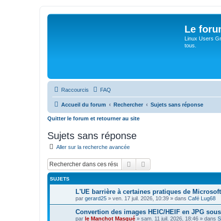
Le for
Linux Users Gro
tous.
Raccourcis
FAQ
Accueil du forum
Rechercher
Sujets sans réponse
Quitter le forum et retourner au site
Sujets sans réponse
Aller sur la recherche avancée
Rechercher
Recherche avancée
SUJETS
L'UE barrière à certaines pratiques de Microsoft
par
gerard25
»
ven. 17 juil. 2026, 10:39
» dans
Café Lug68
Convertion des images HEIC/HEIF en JPG sou
par
le Manchot Masqué
»
sam. 11 juil. 2026, 18:46
» dans
S