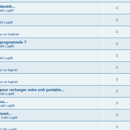
entité...
0
afé Lug68
0
fé Lug68
0
ur un matériel
 programmée ?
0
afé Lug68
0
fé Lug68
0
ur un logiciel
0
ur un logiciel
r recharger votre ordi portable...
0
afé Lug68
ux...
0
afé Lug68
ment...
0
s
Café Lug68
0
s
Café Lug68