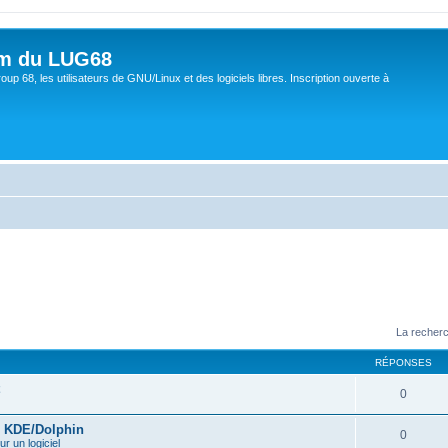
um du LUG68
up 68, les utilisateurs de GNU/Linux et des logiciels libres. Inscription ouverte à
La recherc
RÉPONSES
0
s KDE/Dolphin
0
ur un logiciel