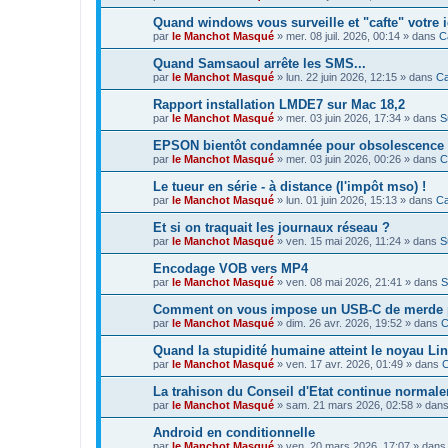
Quand windows vous surveille et "cafte" votre id
par
le Manchot Masqué
»
mer. 08 juil. 2026, 00:14
» dans
C
Quand Samsaoul arrête les SMS...
par
le Manchot Masqué
»
lun. 22 juin 2026, 12:15
» dans
Ca
Rapport installation LMDE7 sur Mac 18,2
par
le Manchot Masqué
»
mer. 03 juin 2026, 17:34
» dans
S
EPSON bientôt condamnée pour obsolescence
par
le Manchot Masqué
»
mer. 03 juin 2026, 00:26
» dans
C
Le tueur en série - à distance (l'impôt mso) !
par
le Manchot Masqué
»
lun. 01 juin 2026, 15:13
» dans
Ca
Et si on traquait les journaux réseau ?
par
le Manchot Masqué
»
ven. 15 mai 2026, 11:24
» dans
S
Encodage VOB vers MP4
par
le Manchot Masqué
»
ven. 08 mai 2026, 21:41
» dans
S
Comment on vous impose un USB-C de merde pou
par
le Manchot Masqué
»
dim. 26 avr. 2026, 19:52
» dans
C
Quand la stupidité humaine atteint le noyau Lin
par
le Manchot Masqué
»
ven. 17 avr. 2026, 01:49
» dans
C
La trahison du Conseil d'Etat continue normale
par
le Manchot Masqué
»
sam. 21 mars 2026, 02:58
» dan
Android en conditionnelle
par
le Manchot Masqué
»
ven. 20 mars 2026, 17:07
» dan