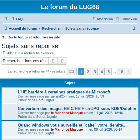
Le forum du LUG68
FAQ
Inscription
Connexion
R
Accueil du forum
Rechercher
Sujets sans réponse
e
Quitter le forum et retourner au site
c
Sujets sans réponse
h
Aller sur la recherche avancée
e
Rechercher
Recherche avancée
r
Page
1
sur
18
1
2
3
4
5
18
Sui
La recherche a retourné 447 résultats
…
c
h
Sujets
e
L'UE barrière à certaines pratiques de Microsoft
r
Dernier message par
gerard25
«
ven. 17 juil. 2026, 10:39
Publié dans
Café Lug68
Convertion des images HEIC/HEIF en JPG sous KDE/Dolphin
Dernier message par
le Manchot Masqué
«
sam. 11 juil. 2026, 18:46
Publié dans
Sur un logiciel
Quand windows vous surveille et "cafte" votre identité...
Dernier message par
le Manchot Masqué
«
mer. 08 juil. 2026, 00:14
Publié dans
Café Lug68