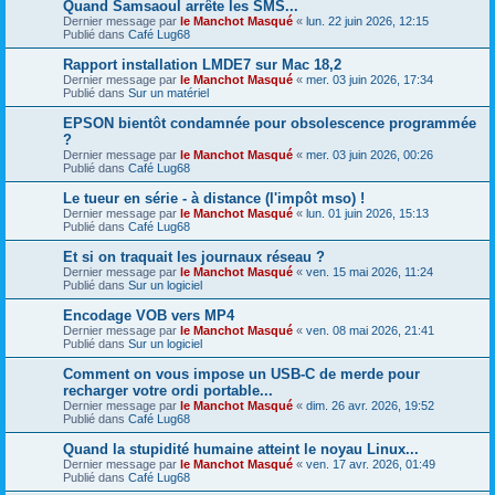
Quand Samsaoul arrête les SMS...
Dernier message par
le Manchot Masqué
«
lun. 22 juin 2026, 12:15
Publié dans
Café Lug68
Rapport installation LMDE7 sur Mac 18,2
Dernier message par
le Manchot Masqué
«
mer. 03 juin 2026, 17:34
Publié dans
Sur un matériel
EPSON bientôt condamnée pour obsolescence programmée
?
Dernier message par
le Manchot Masqué
«
mer. 03 juin 2026, 00:26
Publié dans
Café Lug68
Le tueur en série - à distance (l'impôt mso) !
Dernier message par
le Manchot Masqué
«
lun. 01 juin 2026, 15:13
Publié dans
Café Lug68
Et si on traquait les journaux réseau ?
Dernier message par
le Manchot Masqué
«
ven. 15 mai 2026, 11:24
Publié dans
Sur un logiciel
Encodage VOB vers MP4
Dernier message par
le Manchot Masqué
«
ven. 08 mai 2026, 21:41
Publié dans
Sur un logiciel
Comment on vous impose un USB-C de merde pour
recharger votre ordi portable...
Dernier message par
le Manchot Masqué
«
dim. 26 avr. 2026, 19:52
Publié dans
Café Lug68
Quand la stupidité humaine atteint le noyau Linux...
Dernier message par
le Manchot Masqué
«
ven. 17 avr. 2026, 01:49
Publié dans
Café Lug68