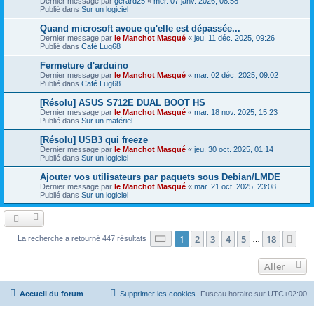
Dernier message par
gerard25
«
mer. 07 janv. 2026, 08:58
Publié dans
Sur un logiciel
Quand microsoft avoue qu'elle est dépassée...
Dernier message par
le Manchot Masqué
«
jeu. 11 déc. 2025, 09:26
Publié dans
Café Lug68
Fermeture d'arduino
Dernier message par
le Manchot Masqué
«
mar. 02 déc. 2025, 09:02
Publié dans
Café Lug68
[Résolu] ASUS S712E DUAL BOOT HS
Dernier message par
le Manchot Masqué
«
mar. 18 nov. 2025, 15:23
Publié dans
Sur un matériel
[Résolu] USB3 qui freeze
Dernier message par
le Manchot Masqué
«
jeu. 30 oct. 2025, 01:14
Publié dans
Sur un logiciel
Ajouter vos utilisateurs par paquets sous Debian/LMDE
Dernier message par
le Manchot Masqué
«
mar. 21 oct. 2025, 23:08
Publié dans
Sur un logiciel
Page
1
sur
18
1
2
3
4
5
18
Sui
La recherche a retourné 447 résultats
…
Aller
Accueil du forum
Supprimer les cookies
Fuseau horaire sur
UTC+02:00