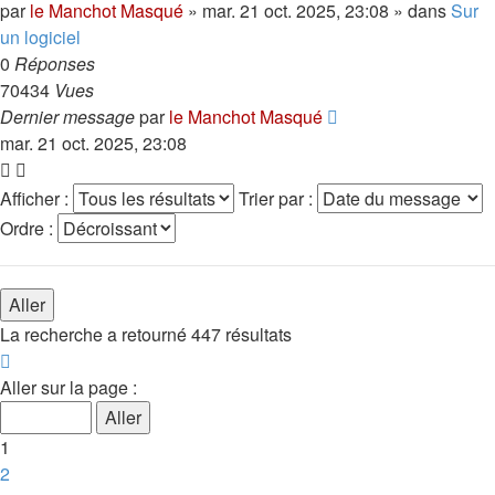
par
le Manchot Masqué
»
mar. 21 oct. 2025, 23:08
» dans
Sur
un logiciel
0
Réponses
70434
Vues
Dernier message
par
le Manchot Masqué
mar. 21 oct. 2025, 23:08
Afficher :
Trier par :
Ordre :
La recherche a retourné 447 résultats
Page
1
Aller sur la page :
sur
18
1
2