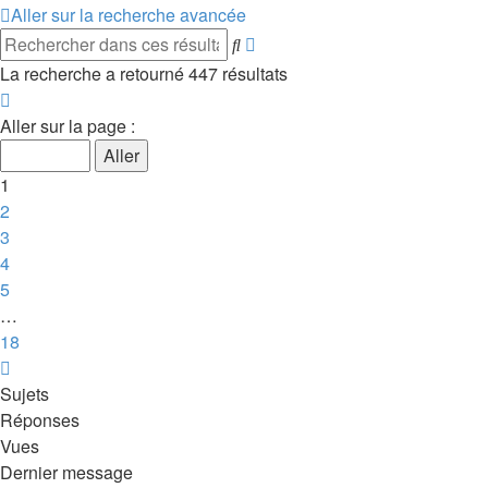
Aller sur la recherche avancée
Recherche
Rechercher
avancée
La recherche a retourné 447 résultats
Page
1
Aller sur la page :
sur
18
1
2
3
4
5
…
18
Suivant
Sujets
Réponses
Vues
Dernier message