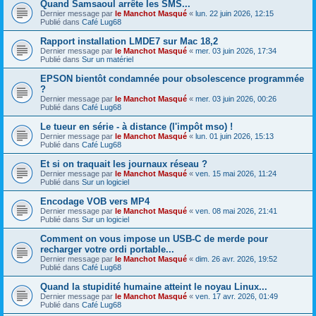
Quand Samsaoul arrête les SMS...
Dernier message par
le Manchot Masqué
«
lun. 22 juin 2026, 12:15
Publié dans
Café Lug68
Rapport installation LMDE7 sur Mac 18,2
Dernier message par
le Manchot Masqué
«
mer. 03 juin 2026, 17:34
Publié dans
Sur un matériel
EPSON bientôt condamnée pour obsolescence programmée
?
Dernier message par
le Manchot Masqué
«
mer. 03 juin 2026, 00:26
Publié dans
Café Lug68
Le tueur en série - à distance (l'impôt mso) !
Dernier message par
le Manchot Masqué
«
lun. 01 juin 2026, 15:13
Publié dans
Café Lug68
Et si on traquait les journaux réseau ?
Dernier message par
le Manchot Masqué
«
ven. 15 mai 2026, 11:24
Publié dans
Sur un logiciel
Encodage VOB vers MP4
Dernier message par
le Manchot Masqué
«
ven. 08 mai 2026, 21:41
Publié dans
Sur un logiciel
Comment on vous impose un USB-C de merde pour
recharger votre ordi portable...
Dernier message par
le Manchot Masqué
«
dim. 26 avr. 2026, 19:52
Publié dans
Café Lug68
Quand la stupidité humaine atteint le noyau Linux...
Dernier message par
le Manchot Masqué
«
ven. 17 avr. 2026, 01:49
Publié dans
Café Lug68