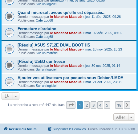
Dernier message par
gerard25
«
mer. 07 janv. 2026, 08:58
Publié dans
Sur un logiciel
Quand microsoft avoue qu'elle est dépassée...
Dernier message par
le Manchot Masqué
«
jeu. 11 déc. 2025, 09:26
Publié dans
Café Lug68
Fermeture d'arduino
Dernier message par
le Manchot Masqué
«
mar. 02 déc. 2025, 09:02
Publié dans
Café Lug68
[Résolu] ASUS S712E DUAL BOOT HS
Dernier message par
le Manchot Masqué
«
mar. 18 nov. 2025, 15:23
Publié dans
Sur un matériel
[Résolu] USB3 qui freeze
Dernier message par
le Manchot Masqué
«
jeu. 30 oct. 2025, 01:14
Publié dans
Sur un logiciel
Ajouter vos utilisateurs par paquets sous Debian/LMDE
Dernier message par
le Manchot Masqué
«
mar. 21 oct. 2025, 23:08
Publié dans
Sur un logiciel
Page
1
sur
18
1
2
3
4
5
18
Sui
La recherche a retourné 447 résultats
…
Aller
Accueil du forum
Supprimer les cookies
Fuseau horaire sur
UTC+02:00