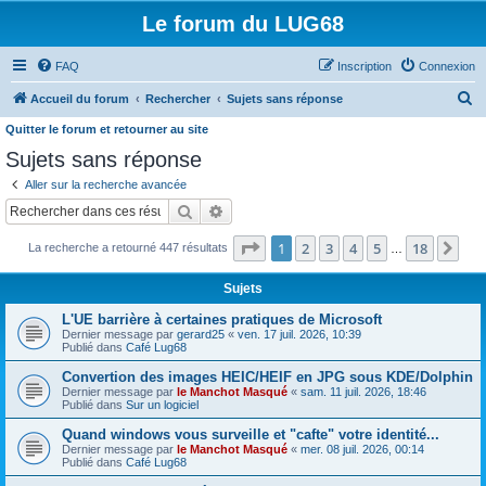
Le forum du LUG68
FAQ
Inscription
Connexion
R
Accueil du forum
Rechercher
Sujets sans réponse
e
Quitter le forum et retourner au site
c
Sujets sans réponse
h
Aller sur la recherche avancée
e
Rechercher
Recherche avancée
r
Page
1
sur
18
1
2
3
4
5
18
Sui
La recherche a retourné 447 résultats
…
c
h
Sujets
e
L'UE barrière à certaines pratiques de Microsoft
r
Dernier message par
gerard25
«
ven. 17 juil. 2026, 10:39
Publié dans
Café Lug68
Convertion des images HEIC/HEIF en JPG sous KDE/Dolphin
Dernier message par
le Manchot Masqué
«
sam. 11 juil. 2026, 18:46
Publié dans
Sur un logiciel
Quand windows vous surveille et "cafte" votre identité...
Dernier message par
le Manchot Masqué
«
mer. 08 juil. 2026, 00:14
Publié dans
Café Lug68