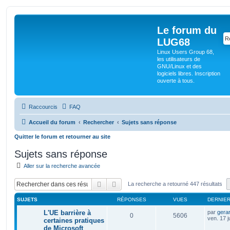
Le forum du
LUG68
Linux Users Group 68,
les utilisateurs de
GNU/Linux et des
logiciels libres. Inscription
ouverte à tous.
Raccourcis
FAQ
Accueil du forum
Rechercher
Sujets sans réponse
Quitter le forum et retourner au site
Sujets sans réponse
Aller sur la recherche avancée
Rechercher
Recherche avancée
La recherche a retourné 447 résultats
SUJETS
RÉPONSES
VUES
DERNIE
L'UE barrière à
par
gera
0
5606
ven. 17 j
certaines pratiques
de Microsoft