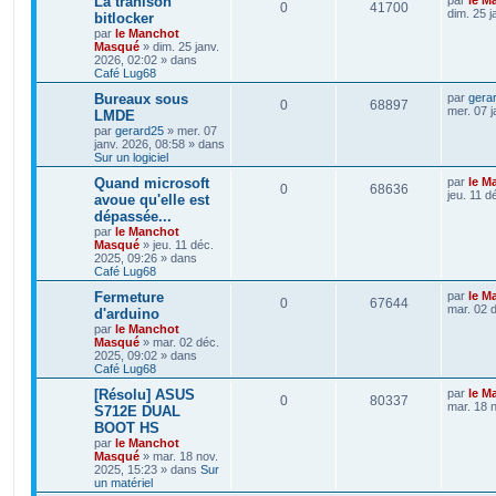
La trahison
0
41700
dim. 25 j
bitlocker
par
le Manchot
Masqué
»
dim. 25 janv.
2026, 02:02
» dans
Café Lug68
Bureaux sous
par
gera
0
68897
mer. 07 j
LMDE
par
gerard25
»
mer. 07
janv. 2026, 08:58
» dans
Sur un logiciel
Quand microsoft
par
le M
0
68636
jeu. 11 d
avoue qu'elle est
dépassée...
par
le Manchot
Masqué
»
jeu. 11 déc.
2025, 09:26
» dans
Café Lug68
Fermeture
par
le M
0
67644
mar. 02 
d'arduino
par
le Manchot
Masqué
»
mar. 02 déc.
2025, 09:02
» dans
Café Lug68
[Résolu] ASUS
par
le M
0
80337
mar. 18 
S712E DUAL
BOOT HS
par
le Manchot
Masqué
»
mar. 18 nov.
2025, 15:23
» dans
Sur
un matériel