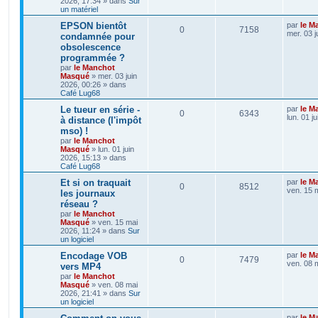
2026, 17:34
» dans
Sur
un matériel
EPSON bientôt
par
le M
0
7158
mer. 03 j
condamnée pour
obsolescence
programmée ?
par
le Manchot
Masqué
»
mer. 03 juin
2026, 00:26
» dans
Café Lug68
Le tueur en série -
par
le M
0
6343
lun. 01 j
à distance (l'impôt
mso) !
par
le Manchot
Masqué
»
lun. 01 juin
2026, 15:13
» dans
Café Lug68
Et si on traquait
par
le M
0
8512
ven. 15 
les journaux
réseau ?
par
le Manchot
Masqué
»
ven. 15 mai
2026, 11:24
» dans
Sur
un logiciel
Encodage VOB
par
le M
0
7479
ven. 08 
vers MP4
par
le Manchot
Masqué
»
ven. 08 mai
2026, 21:41
» dans
Sur
un logiciel
par
le M