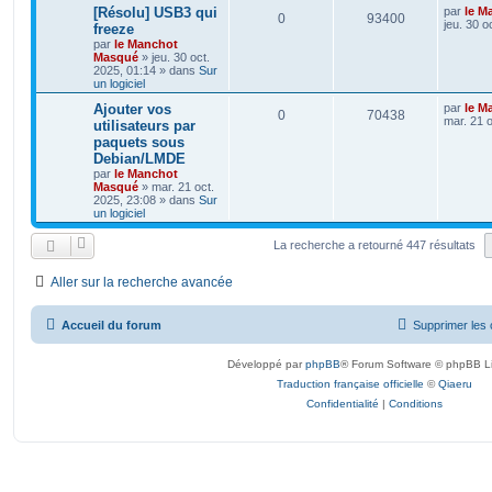
[Résolu] USB3 qui
par
le M
0
93400
jeu. 30 o
freeze
par
le Manchot
Masqué
»
jeu. 30 oct.
2025, 01:14
» dans
Sur
un logiciel
Ajouter vos
par
le M
0
70438
mar. 21 o
utilisateurs par
paquets sous
Debian/LMDE
par
le Manchot
Masqué
»
mar. 21 oct.
2025, 23:08
» dans
Sur
un logiciel
La recherche a retourné 447 résultats
Aller sur la recherche avancée
Accueil du forum
Supprimer les 
Développé par
phpBB
® Forum Software © phpBB L
Traduction française officielle
©
Qiaeru
Confidentialité
|
Conditions