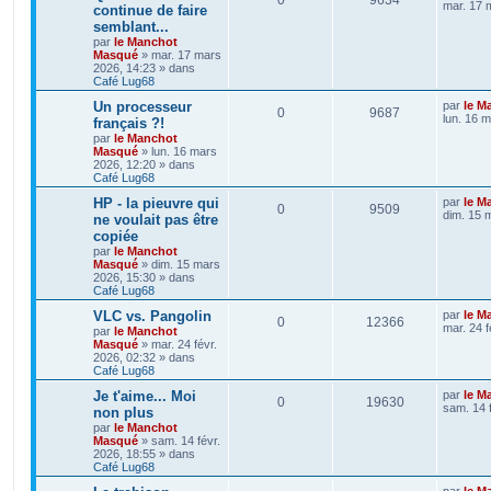
mar. 17 
continue de faire
semblant...
par
le Manchot
Masqué
»
mar. 17 mars
2026, 14:23
» dans
Café Lug68
Un processeur
par
le M
0
9687
lun. 16 
français ?!
par
le Manchot
Masqué
»
lun. 16 mars
2026, 12:20
» dans
Café Lug68
HP - la pieuvre qui
par
le M
0
9509
dim. 15 
ne voulait pas être
copiée
par
le Manchot
Masqué
»
dim. 15 mars
2026, 15:30
» dans
Café Lug68
VLC vs. Pangolin
par
le M
0
12366
mar. 24 f
par
le Manchot
Masqué
»
mar. 24 févr.
2026, 02:32
» dans
Café Lug68
Je t'aime... Moi
par
le M
0
19630
sam. 14 
non plus
par
le Manchot
Masqué
»
sam. 14 févr.
2026, 18:55
» dans
Café Lug68
par
le M