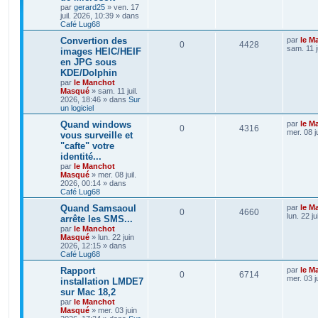
par
gerard25
»
ven. 17
juil. 2026, 10:39
» dans
Café Lug68
Convertion des
par
le M
0
4428
sam. 11 j
images HEIC/HEIF
en JPG sous
KDE/Dolphin
par
le Manchot
Masqué
»
sam. 11 juil.
2026, 18:46
» dans
Sur
un logiciel
Quand windows
par
le M
0
4316
mer. 08 j
vous surveille et
"cafte" votre
identité...
par
le Manchot
Masqué
»
mer. 08 juil.
2026, 00:14
» dans
Café Lug68
Quand Samsaoul
par
le M
0
4660
lun. 22 j
arrête les SMS...
par
le Manchot
Masqué
»
lun. 22 juin
2026, 12:15
» dans
Café Lug68
Rapport
par
le M
0
6714
mer. 03 j
installation LMDE7
sur Mac 18,2
par
le Manchot
Masqué
»
mer. 03 juin