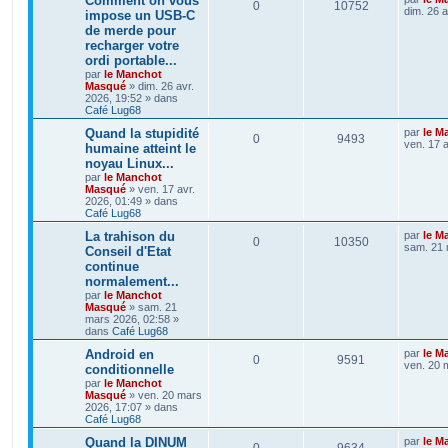
Comment on vous
0
10752
dim. 26 a
impose un USB-C
de merde pour
recharger votre
ordi portable...
par
le Manchot
Masqué
»
dim. 26 avr.
2026, 19:52
» dans
Café Lug68
Quand la stupidité
par
le M
0
9493
ven. 17 a
humaine atteint le
noyau Linux...
par
le Manchot
Masqué
»
ven. 17 avr.
2026, 01:49
» dans
Café Lug68
La trahison du
par
le M
0
10350
sam. 21 
Conseil d'Etat
continue
normalement...
par
le Manchot
Masqué
»
sam. 21
mars 2026, 02:58
»
dans
Café Lug68
Android en
par
le M
0
9591
ven. 20 
conditionnelle
par
le Manchot
Masqué
»
ven. 20 mars
2026, 17:07
» dans
Café Lug68
Quand la DINUM
par
le M
0
9634