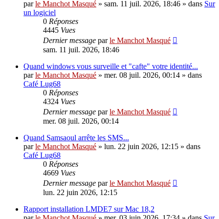
par
le Manchot Masqué
»
sam. 11 juil. 2026, 18:46
» dans
Sur
un logiciel
0
Réponses
4445
Vues
Dernier message
par
le Manchot Masqué
sam. 11 juil. 2026, 18:46
Quand windows vous surveille et "cafte" votre identité...
par
le Manchot Masqué
»
mer. 08 juil. 2026, 00:14
» dans
Café Lug68
0
Réponses
4324
Vues
Dernier message
par
le Manchot Masqué
mer. 08 juil. 2026, 00:14
Quand Samsaoul arrête les SMS...
par
le Manchot Masqué
»
lun. 22 juin 2026, 12:15
» dans
Café Lug68
0
Réponses
4669
Vues
Dernier message
par
le Manchot Masqué
lun. 22 juin 2026, 12:15
Rapport installation LMDE7 sur Mac 18,2
par
le Manchot Masqué
»
mer. 03 juin 2026, 17:34
» dans
Sur