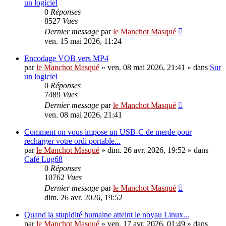
un logiciel
0
Réponses
8527
Vues
Dernier message
par
le Manchot Masqué
ven. 15 mai 2026, 11:24
Encodage VOB vers MP4
par
le Manchot Masqué
»
ven. 08 mai 2026, 21:41
» dans
Sur
un logiciel
0
Réponses
7489
Vues
Dernier message
par
le Manchot Masqué
ven. 08 mai 2026, 21:41
Comment on vous impose un USB-C de merde pour
recharger votre ordi portable...
par
le Manchot Masqué
»
dim. 26 avr. 2026, 19:52
» dans
Café Lug68
0
Réponses
10762
Vues
Dernier message
par
le Manchot Masqué
dim. 26 avr. 2026, 19:52
Quand la stupidité humaine atteint le noyau Linux...
par
le Manchot Masqué
»
ven. 17 avr. 2026, 01:49
» dans