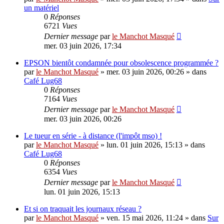
un matériel
0
Réponses
6721
Vues
Dernier message
par
le Manchot Masqué
mer. 03 juin 2026, 17:34
EPSON bientôt condamnée pour obsolescence programmée ?
par
le Manchot Masqué
»
mer. 03 juin 2026, 00:26
» dans
Café Lug68
0
Réponses
7164
Vues
Dernier message
par
le Manchot Masqué
mer. 03 juin 2026, 00:26
Le tueur en série - à distance (l'impôt mso) !
par
le Manchot Masqué
»
lun. 01 juin 2026, 15:13
» dans
Café Lug68
0
Réponses
6354
Vues
Dernier message
par
le Manchot Masqué
lun. 01 juin 2026, 15:13
Et si on traquait les journaux réseau ?
par
le Manchot Masqué
»
ven. 15 mai 2026, 11:24
» dans
Sur