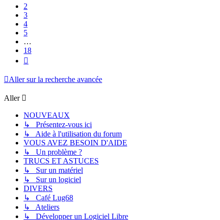
2
3
4
5
…
18
Suivant
Aller sur la recherche avancée
Aller
NOUVEAUX
↳ Présentez-vous ici
↳ Aide à l'utilisation du forum
VOUS AVEZ BESOIN D'AIDE
↳ Un problème ?
TRUCS ET ASTUCES
↳ Sur un matériel
↳ Sur un logiciel
DIVERS
↳ Café Lug68
↳ Ateliers
↳ Développer un Logiciel Libre