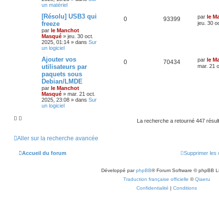
un matériel
[Résolu] USB3 qui
par
le M
0
93399
freeze
jeu. 30 o
par
le Manchot
Masqué
»
jeu. 30 oct.
2025, 01:14
» dans
Sur
un logiciel
Ajouter vos
par
le M
0
70434
utilisateurs par
mar. 21 o
paquets sous
Debian/LMDE
par
le Manchot
Masqué
»
mar. 21 oct.
2025, 23:08
» dans
Sur
un logiciel
La recherche a retourné 447 résul
Aller sur la recherche avancée
Accueil du forum
Supprimer les 
Développé par
phpBB
® Forum Software © phpBB L
Traduction française officielle
©
Qiaeru
Confidentialité
|
Conditions