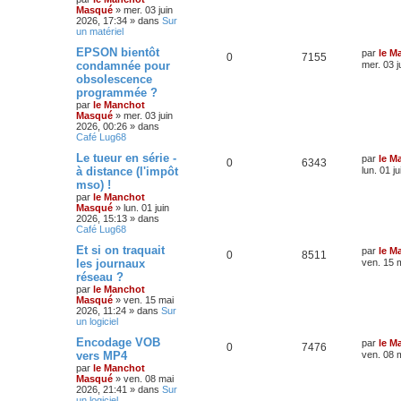
Masqué
»
mer. 03 juin
2026, 17:34
» dans
Sur
un matériel
EPSON bientôt
par
le M
0
7155
condamnée pour
mer. 03 j
obsolescence
programmée ?
par
le Manchot
Masqué
»
mer. 03 juin
2026, 00:26
» dans
Café Lug68
Le tueur en série -
par
le M
0
6343
à distance (l'impôt
lun. 01 j
mso) !
par
le Manchot
Masqué
»
lun. 01 juin
2026, 15:13
» dans
Café Lug68
Et si on traquait
par
le M
0
8511
les journaux
ven. 15 
réseau ?
par
le Manchot
Masqué
»
ven. 15 mai
2026, 11:24
» dans
Sur
un logiciel
Encodage VOB
par
le M
0
7476
vers MP4
ven. 08 
par
le Manchot
Masqué
»
ven. 08 mai
2026, 21:41
» dans
Sur
un logiciel