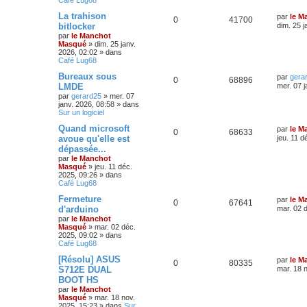
La trahison
par
le M
0
41700
bitlocker
dim. 25 j
par
le Manchot
Masqué
»
dim. 25 janv.
2026, 02:02
» dans
Café Lug68
Bureaux sous
par
gera
0
68896
LMDE
mer. 07 j
par
gerard25
»
mer. 07
janv. 2026, 08:58
» dans
Sur un logiciel
Quand microsoft
par
le M
0
68633
avoue qu'elle est
jeu. 11 d
dépassée...
par
le Manchot
Masqué
»
jeu. 11 déc.
2025, 09:26
» dans
Café Lug68
Fermeture
par
le M
0
67641
d'arduino
mar. 02 
par
le Manchot
Masqué
»
mar. 02 déc.
2025, 09:02
» dans
Café Lug68
[Résolu] ASUS
par
le M
0
80335
S712E DUAL
mar. 18 
BOOT HS
par
le Manchot
Masqué
»
mar. 18 nov.
2025, 15:23
» dans
Sur