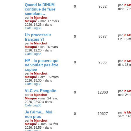
Quand la DINUM
par
le M
0
9632
continue de faire
mar. 17 
semblant...
par
le Manchot
Masqué
»
mar. 17 mars
2026, 14:23
» dans
Café Lug68
Un processeur
par
le M
0
9687
français ?!
lun. 16 
par
le Manchot
Masqué
»
lun. 16 mars
2026, 12:20
» dans
Café Lug68
HP - la pieuvre qui
par
le M
0
9506
ne voulait pas être
dim. 15 
copiée
par
le Manchot
Masqué
»
dim. 15 mars
2026, 15:30
» dans
Café Lug68
VLC vs. Pangolin
par
le M
0
12363
par
le Manchot
mar. 24 f
Masqué
»
mar. 24 févr.
2026, 02:32
» dans
Café Lug68
Je t'aime... Moi
par
le M
0
19627
non plus
sam. 14 
par
le Manchot
Masqué
»
sam. 14 févr.
2026, 18:55
» dans
Café Lug68