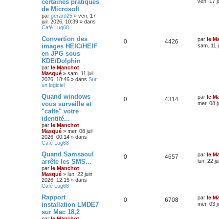
certaines pratiques
ven. 17 j
r
a
de Microsoft
v
par
gerard25
»
ven. 17
a
juil. 2026, 10:39
» dans
n
Café Lug68
c
é
Convertion des
par
le M
e
0
4426
images HEIC/HEIF
sam. 11 j
en JPG sous
KDE/Dolphin
par
le Manchot
Masqué
»
sam. 11 juil.
2026, 18:46
» dans
Sur
un logiciel
Quand windows
par
le M
0
4314
vous surveille et
mer. 08 j
"cafte" votre
identité...
par
le Manchot
Masqué
»
mer. 08 juil.
2026, 00:14
» dans
Café Lug68
Quand Samsaoul
par
le M
0
4657
arrête les SMS...
lun. 22 j
par
le Manchot
Masqué
»
lun. 22 juin
2026, 12:15
» dans
Café Lug68
Rapport
par
le M
0
6708
installation LMDE7
mer. 03 j
sur Mac 18,2
par
le Manchot