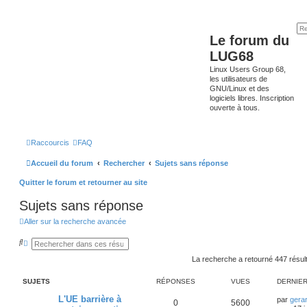
Le forum du
LUG68
Linux Users Group 68,
les utilisateurs de
GNU/Linux et des
logiciels libres. Inscription
ouverte à tous.
Raccourcis
FAQ
Accueil du forum
Rechercher
Sujets sans réponse
Quitter le forum et retourner au site
Sujets sans réponse
Aller sur la recherche avancée
R
R
e
e
c
c
La recherche a retourné 447 résul
h
h
e
e
SUJETS
RÉPONSES
VUES
DERNIE
r
r
c
c
L'UE barrière à
h
h
par
gera
0
5600
e
e