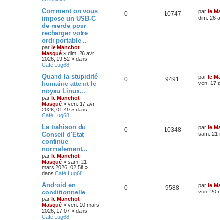
Comment on vous
par
le M
0
10747
impose un USB-C
dim. 26 a
de merde pour
recharger votre
ordi portable...
par
le Manchot
Masqué
»
dim. 26 avr.
2026, 19:52
» dans
Café Lug68
Quand la stupidité
par
le M
0
9491
humaine atteint le
ven. 17 a
noyau Linux...
par
le Manchot
Masqué
»
ven. 17 avr.
2026, 01:49
» dans
Café Lug68
La trahison du
par
le M
0
10348
Conseil d'Etat
sam. 21 
continue
normalement...
par
le Manchot
Masqué
»
sam. 21
mars 2026, 02:58
»
dans
Café Lug68
Android en
par
le M
0
9588
conditionnelle
ven. 20 
par
le Manchot
Masqué
»
ven. 20 mars
2026, 17:07
» dans
Café Lug68