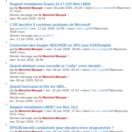
r
a
Rapport installation Aspire AL17-31P Mint LMDE
v
par
le Manchot Masqué
»
sam. 08 août 2026, 18:28
» dans
Sur un matériel
0
Réponses
a
27
Vues
n
Dernier message
par
le Manchot Masqué
c
sam. 08 août 2026, 18:28
é
L'UE barrière à certaines pratiques de Microsoft
e
par
gerard25
»
ven. 17 juil. 2026, 10:39
» dans
Café Lug68
0
Réponses
5635
Vues
Dernier message
par
gerard25
ven. 17 juil. 2026, 10:39
Convertion des images HEIC/HEIF en JPG sous KDE/Dolphin
par
le Manchot Masqué
»
sam. 11 juil. 2026, 18:46
» dans
Sur un logiciel
0
Réponses
4445
Vues
Dernier message
par
le Manchot Masqué
sam. 11 juil. 2026, 18:46
Quand windows vous surveille et "cafte" votre identité...
par
le Manchot Masqué
»
mer. 08 juil. 2026, 00:14
» dans
Café Lug68
0
Réponses
4325
Vues
Dernier message
par
le Manchot Masqué
mer. 08 juil. 2026, 00:14
Quand Samsaoul arrête les SMS...
par
le Manchot Masqué
»
lun. 22 juin 2026, 12:15
» dans
Café Lug68
0
Réponses
4669
Vues
Dernier message
par
le Manchot Masqué
lun. 22 juin 2026, 12:15
Rapport installation LMDE7 sur Mac 18,2
par
le Manchot Masqué
»
mer. 03 juin 2026, 17:34
» dans
Sur un matériel
0
Réponses
6721
Vues
Dernier message
par
le Manchot Masqué
mer. 03 juin 2026, 17:34
EPSON bientôt condamnée pour obsolescence programmée ?
par
le Manchot Masqué
»
mer. 03 juin 2026, 00:26
» dans
Café Lug68
0
Réponses