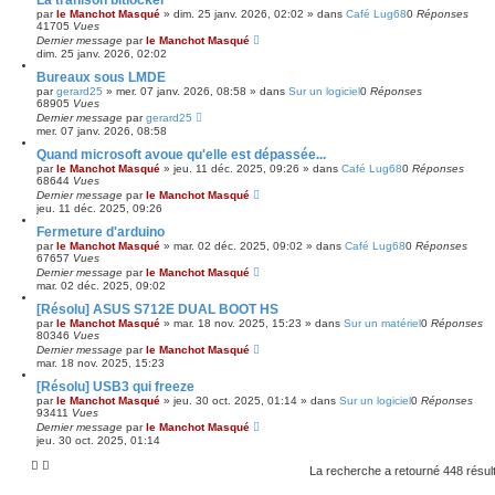
par
le Manchot Masqué
»
dim. 25 janv. 2026, 02:02
» dans
Café Lug68
0
Réponses
41705
Vues
Dernier message
par
le Manchot Masqué
dim. 25 janv. 2026, 02:02
Bureaux sous LMDE
par
gerard25
»
mer. 07 janv. 2026, 08:58
» dans
Sur un logiciel
0
Réponses
68905
Vues
Dernier message
par
gerard25
mer. 07 janv. 2026, 08:58
Quand microsoft avoue qu'elle est dépassée...
par
le Manchot Masqué
»
jeu. 11 déc. 2025, 09:26
» dans
Café Lug68
0
Réponses
68644
Vues
Dernier message
par
le Manchot Masqué
jeu. 11 déc. 2025, 09:26
Fermeture d'arduino
par
le Manchot Masqué
»
mar. 02 déc. 2025, 09:02
» dans
Café Lug68
0
Réponses
67657
Vues
Dernier message
par
le Manchot Masqué
mar. 02 déc. 2025, 09:02
[Résolu] ASUS S712E DUAL BOOT HS
par
le Manchot Masqué
»
mar. 18 nov. 2025, 15:23
» dans
Sur un matériel
0
Réponses
80346
Vues
Dernier message
par
le Manchot Masqué
mar. 18 nov. 2025, 15:23
[Résolu] USB3 qui freeze
par
le Manchot Masqué
»
jeu. 30 oct. 2025, 01:14
» dans
Sur un logiciel
0
Réponses
93411
Vues
Dernier message
par
le Manchot Masqué
jeu. 30 oct. 2025, 01:14
La recherche a retourné 448 résul