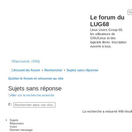
Le forum du
LUG68
Linux Users Group 68,
les utilisateurs de
GNU/Linux et des
logiciels libres. Inscription
ouverte à tous.
Raccourcis
FAQ
Accueil du forum
Rechercher
Sujets sans réponse
Quitter le forum et retourner au site
Sujets sans réponse
Aller sur la recherche avancée
R
R
e
e
c
c
La recherche a retourné 448 résul
h
h
e
e
Sujets
r
r
Réponses
c
c
Vues
h
h
Dernier message
e
e