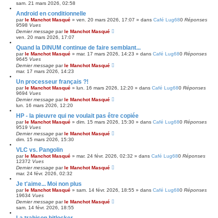
sam. 21 mars 2026, 02:58
Android en conditionnelle
par
le Manchot Masqué
»
ven. 20 mars 2026, 17:07
» dans
Café Lug68
0
Réponses
9598
Vues
Dernier message
par
le Manchot Masqué
ven. 20 mars 2026, 17:07
Quand la DINUM continue de faire semblant...
par
le Manchot Masqué
»
mar. 17 mars 2026, 14:23
» dans
Café Lug68
0
Réponses
9645
Vues
Dernier message
par
le Manchot Masqué
mar. 17 mars 2026, 14:23
Un processeur français ?!
par
le Manchot Masqué
»
lun. 16 mars 2026, 12:20
» dans
Café Lug68
0
Réponses
9694
Vues
Dernier message
par
le Manchot Masqué
lun. 16 mars 2026, 12:20
HP - la pieuvre qui ne voulait pas être copiée
par
le Manchot Masqué
»
dim. 15 mars 2026, 15:30
» dans
Café Lug68
0
Réponses
9519
Vues
Dernier message
par
le Manchot Masqué
dim. 15 mars 2026, 15:30
VLC vs. Pangolin
par
le Manchot Masqué
»
mar. 24 févr. 2026, 02:32
» dans
Café Lug68
0
Réponses
12372
Vues
Dernier message
par
le Manchot Masqué
mar. 24 févr. 2026, 02:32
Je t'aime... Moi non plus
par
le Manchot Masqué
»
sam. 14 févr. 2026, 18:55
» dans
Café Lug68
0
Réponses
19634
Vues
Dernier message
par
le Manchot Masqué
sam. 14 févr. 2026, 18:55
La trahison bitlocker