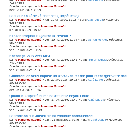
7164
Vues
Dernier message
par
le Manchot Masqué
mer. 03 juin 2026, 00:26
Le tueur en série - à distance (l'impôt mso) !
par
le Manchot Masqué
»
lun. 01 juin 2026, 15:13
» dans
Café Lug68
0
Réponses
6355
Vues
Dernier message
par
le Manchot Masqué
lun. 01 juin 2026, 15:13
Et si on traquait les journaux réseau ?
par
le Manchot Masqué
»
ven. 15 mai 2026, 11:24
» dans
Sur un logiciel
0
Réponses
8527
Vues
Dernier message
par
le Manchot Masqué
ven. 15 mai 2026, 11:24
Encodage VOB vers MP4
par
le Manchot Masqué
»
ven. 08 mai 2026, 21:41
» dans
Sur un logiciel
0
Réponses
7489
Vues
Dernier message
par
le Manchot Masqué
ven. 08 mai 2026, 21:41
Comment on vous impose un USB-C de merde pour recharger votre ordi p
par
le Manchot Masqué
»
dim. 26 avr. 2026, 19:52
» dans
Café Lug68
0
Réponses
10762
Vues
Dernier message
par
le Manchot Masqué
dim. 26 avr. 2026, 19:52
Quand la stupidité humaine atteint le noyau Linux...
par
le Manchot Masqué
»
ven. 17 avr. 2026, 01:49
» dans
Café Lug68
0
Réponses
9506
Vues
Dernier message
par
le Manchot Masqué
ven. 17 avr. 2026, 01:49
La trahison du Conseil d'Etat continue normalement...
par
le Manchot Masqué
»
sam. 21 mars 2026, 02:58
» dans
Café Lug68
0
Réponses
10359
Vues
Dernier message
par
le Manchot Masqué