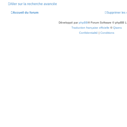
Aller sur la recherche avancée
Accueil du forum
Supprimer les 
Développé par
phpBB
® Forum Software © phpBB L
Traduction française officielle
©
Qiaeru
Confidentialité
|
Conditions