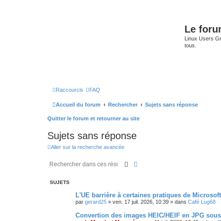
Le for
Linux Users Gro
tous.
Raccourcis
FAQ
Accueil du forum
Rechercher
Sujets sans réponse
Quitter le forum et retourner au site
Sujets sans réponse
Aller sur la recherche avancée
Rechercher
Recherche avancée
SUJETS
L'UE barrière à certaines pratiques de Microsoft
par
gerard25
»
ven. 17 juil. 2026, 10:39
» dans
Café Lug68
Convertion des images HEIC/HEIF en JPG sou