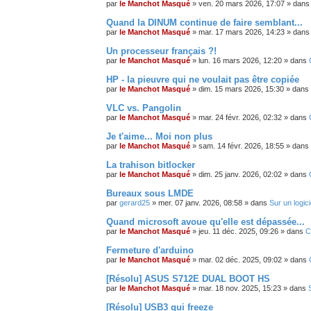
par
le Manchot Masqué
»
ven. 20 mars 2026, 17:07
» dan
Quand la DINUM continue de faire semblant...
par
le Manchot Masqué
»
mar. 17 mars 2026, 14:23
» dan
Un processeur français ?!
par
le Manchot Masqué
»
lun. 16 mars 2026, 12:20
» dans
HP - la pieuvre qui ne voulait pas être copiée
par
le Manchot Masqué
»
dim. 15 mars 2026, 15:30
» dans
VLC vs. Pangolin
par
le Manchot Masqué
»
mar. 24 févr. 2026, 02:32
» dans
Je t'aime... Moi non plus
par
le Manchot Masqué
»
sam. 14 févr. 2026, 18:55
» dans
La trahison bitlocker
par
le Manchot Masqué
»
dim. 25 janv. 2026, 02:02
» dans
Bureaux sous LMDE
par
gerard25
»
mer. 07 janv. 2026, 08:58
» dans
Sur un logici
Quand microsoft avoue qu'elle est dépassée...
par
le Manchot Masqué
»
jeu. 11 déc. 2025, 09:26
» dans
C
Fermeture d'arduino
par
le Manchot Masqué
»
mar. 02 déc. 2025, 09:02
» dans
[Résolu] ASUS S712E DUAL BOOT HS
par
le Manchot Masqué
»
mar. 18 nov. 2025, 15:23
» dans
[Résolu] USB3 qui freeze