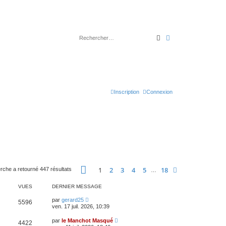
Rechercher
Recherche avancé
Inscription
Connexion
Page
1
sur
18
1
2
3
4
5
18
Suivant
rche a retourné 447 résultats
…
VUES
DERNIER MESSAGE
par
gerard25
5596
ven. 17 juil. 2026, 10:39
par
le Manchot Masqué
4422