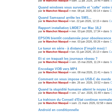
par
le Manchot Masqué
»
sam. 11 juil. 2026, 18:46
» dans
S
Quand windows vous surveille et "cafte" votre id
par
le Manchot Masqué
»
mer. 08 juil. 2026, 00:14
» dans
C
Quand Samsaoul arrête les SMS...
par
le Manchot Masqué
»
lun. 22 juin 2026, 12:15
» dans
Ca
Rapport installation LMDE7 sur Mac 18,2
par
le Manchot Masqué
»
mer. 03 juin 2026, 17:34
» dans
S
EPSON bientôt condamnée pour obsolescence
par
le Manchot Masqué
»
mer. 03 juin 2026, 00:26
» dans
C
Le tueur en série - à distance (l'impôt mso) !
par
le Manchot Masqué
»
lun. 01 juin 2026, 15:13
» dans
Ca
Et si on traquait les journaux réseau ?
par
le Manchot Masqué
»
ven. 15 mai 2026, 11:24
» dans
S
Encodage VOB vers MP4
par
le Manchot Masqué
»
ven. 08 mai 2026, 21:41
» dans
S
Comment on vous impose un USB-C de merde pou
par
le Manchot Masqué
»
dim. 26 avr. 2026, 19:52
» dans
C
Quand la stupidité humaine atteint le noyau Lin
par
le Manchot Masqué
»
ven. 17 avr. 2026, 01:49
» dans
C
La trahison du Conseil d'Etat continue normale
par
le Manchot Masqué
»
sam. 21 mars 2026, 02:58
» dan
Android en conditionnelle