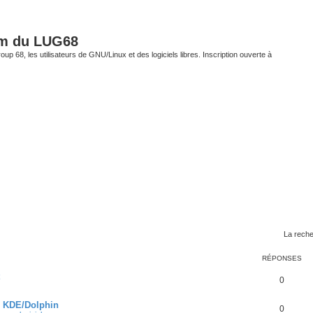
um du LUG68
up 68, les utilisateurs de GNU/Linux et des logiciels libres. Inscription ouverte à
La reche
RÉPONSES
0
s KDE/Dolphin
0