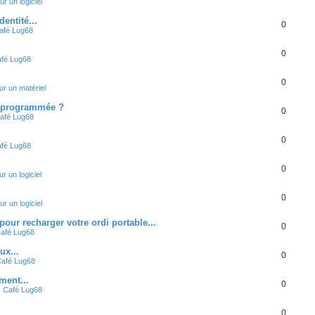
ur un logiciel
entité...
0
afé Lug68
0
fé Lug68
0
ur un matériel
 programmée ?
0
afé Lug68
0
fé Lug68
0
ur un logiciel
0
ur un logiciel
r recharger votre ordi portable...
0
afé Lug68
ux...
0
afé Lug68
ment...
0
s
Café Lug68
0