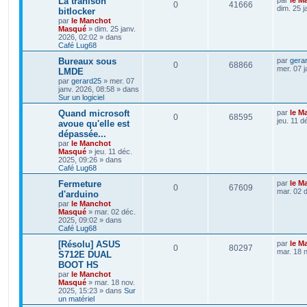
La trahison
0
41666
dim. 25 j
bitlocker
par
le Manchot
Masqué
»
dim. 25 janv.
2026, 02:02
» dans
Café Lug68
Bureaux sous
par
gera
0
68866
mer. 07 j
LMDE
par
gerard25
»
mer. 07
janv. 2026, 08:58
» dans
Sur un logiciel
Quand microsoft
par
le M
0
68595
jeu. 11 d
avoue qu'elle est
dépassée...
par
le Manchot
Masqué
»
jeu. 11 déc.
2025, 09:26
» dans
Café Lug68
Fermeture
par
le M
0
67609
mar. 02 
d'arduino
par
le Manchot
Masqué
»
mar. 02 déc.
2025, 09:02
» dans
Café Lug68
[Résolu] ASUS
par
le M
0
80297
mar. 18 
S712E DUAL
BOOT HS
par
le Manchot
Masqué
»
mar. 18 nov.
2025, 15:23
» dans
Sur
un matériel