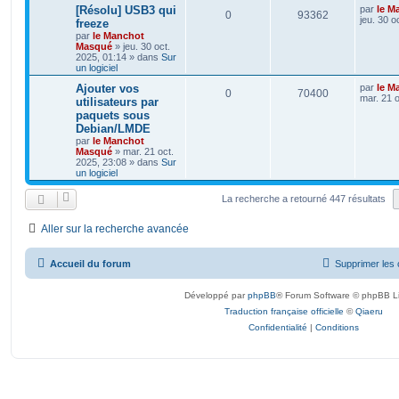
[Résolu] USB3 qui
par
le M
0
93362
jeu. 30 o
freeze
par
le Manchot
Masqué
»
jeu. 30 oct.
2025, 01:14
» dans
Sur
un logiciel
Ajouter vos
par
le M
0
70400
mar. 21 o
utilisateurs par
paquets sous
Debian/LMDE
par
le Manchot
Masqué
»
mar. 21 oct.
2025, 23:08
» dans
Sur
un logiciel
La recherche a retourné 447 résultats
Aller sur la recherche avancée
Accueil du forum
Supprimer les 
Développé par
phpBB
® Forum Software © phpBB L
Traduction française officielle
©
Qiaeru
Confidentialité
|
Conditions