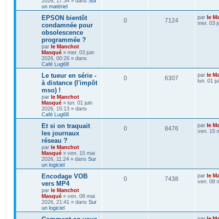
2026, 17:34
» dans
Sur
un matériel
EPSON bientôt
par
le M
0
7124
mer. 03 j
condamnée pour
obsolescence
programmée ?
par
le Manchot
Masqué
»
mer. 03 juin
2026, 00:26
» dans
Café Lug68
Le tueur en série -
par
le M
0
6307
lun. 01 j
à distance (l'impôt
mso) !
par
le Manchot
Masqué
»
lun. 01 juin
2026, 15:13
» dans
Café Lug68
Et si on traquait
par
le M
0
8476
ven. 15 
les journaux
réseau ?
par
le Manchot
Masqué
»
ven. 15 mai
2026, 11:24
» dans
Sur
un logiciel
Encodage VOB
par
le M
0
7438
ven. 08 
vers MP4
par
le Manchot
Masqué
»
ven. 08 mai
2026, 21:41
» dans
Sur
un logiciel
par
le M