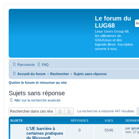
Le forum du
LUG68
Linux Users Group 68,
les utilisateurs de
GNU/Linux et des
logiciels libres. Inscription
ouverte à tous.
Raccourcis
FAQ
Accueil du forum
Rechercher
Sujets sans réponse
Quitter le forum et retourner au site
Sujets sans réponse
Aller sur la recherche avancée
Rechercher
Recherche avancée
La recherche a retourné 447 résultats
SUJETS
RÉPONSES
VUES
DERNIE
L'UE barrière à
par
gera
0
5546
ven. 17 j
certaines pratiques
de Microsoft