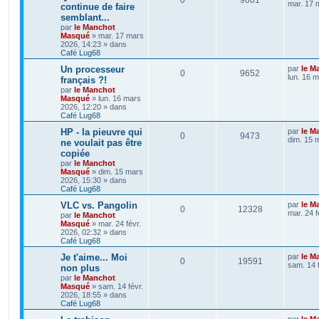
mar. 17 
continue de faire
semblant...
par
le Manchot
Masqué
»
mar. 17 mars
2026, 14:23
» dans
Café Lug68
Un processeur
par
le M
0
9652
lun. 16 
français ?!
par
le Manchot
Masqué
»
lun. 16 mars
2026, 12:20
» dans
Café Lug68
HP - la pieuvre qui
par
le M
0
9473
dim. 15 
ne voulait pas être
copiée
par
le Manchot
Masqué
»
dim. 15 mars
2026, 15:30
» dans
Café Lug68
VLC vs. Pangolin
par
le M
0
12328
mar. 24 f
par
le Manchot
Masqué
»
mar. 24 févr.
2026, 02:32
» dans
Café Lug68
Je t'aime... Moi
par
le M
0
19591
sam. 14 
non plus
par
le Manchot
Masqué
»
sam. 14 févr.
2026, 18:55
» dans
Café Lug68
par
le M