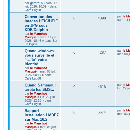
par
gerard25
»
ven. 17
juil. 2026, 10:39
» dans
Café Lug68
Convertion des
par
le M
0
4398
sam. 11 j
images HEIC/HEIF
en JPG sous
KDE/Dolphin
par
le Manchot
Masqué
»
sam. 11 juil.
2026, 18:46
» dans
Sur
un logiciel
Quand windows
par
le M
0
4287
mer. 08 j
vous surveille et
"cafte" votre
identité...
par
le Manchot
Masqué
»
mer. 08 juil.
2026, 00:14
» dans
Café Lug68
Quand Samsaoul
par
le M
0
4618
lun. 22 j
arrête les SMS...
par
le Manchot
Masqué
»
lun. 22 juin
2026, 12:15
» dans
Café Lug68
Rapport
par
le M
0
6674
mer. 03 j
installation LMDE7
sur Mac 18,2
par
le Manchot
Masqué
»
mer. 03 juin