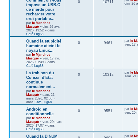
Comment on vous
0
10711
dim. 26 a
impose un USB-C
de merde pour
recharger votre
ordi portable...
par
le Manchot
Masqué
»
dim. 26 avr.
2026, 19:52
» dans
Café Lug68
Quand la stupidité
par
le M
0
9461
ven. 17 a
humaine atteint le
noyau Linux...
par
le Manchot
Masqué
»
ven. 17 avr.
2026, 01:49
» dans
Café Lug68
La trahison du
par
le M
0
10312
sam. 21 
Conseil d'Etat
continue
normalement...
par
le Manchot
Masqué
»
sam. 21
mars 2026, 02:58
»
dans
Café Lug68
Android en
par
le M
0
9551
ven. 20 
conditionnelle
par
le Manchot
Masqué
»
ven. 20 mars
2026, 17:07
» dans
Café Lug68
Quand la DINUM
par
le M
0
9601