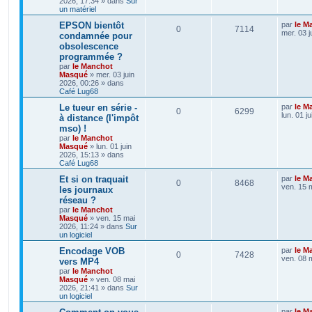
2026, 17:34
» dans
Sur
un matériel
EPSON bientôt
par
le M
0
7114
mer. 03 j
condamnée pour
obsolescence
programmée ?
par
le Manchot
Masqué
»
mer. 03 juin
2026, 00:26
» dans
Café Lug68
Le tueur en série -
par
le M
0
6299
lun. 01 j
à distance (l'impôt
mso) !
par
le Manchot
Masqué
»
lun. 01 juin
2026, 15:13
» dans
Café Lug68
Et si on traquait
par
le M
0
8468
ven. 15 
les journaux
réseau ?
par
le Manchot
Masqué
»
ven. 15 mai
2026, 11:24
» dans
Sur
un logiciel
Encodage VOB
par
le M
0
7428
ven. 08 
vers MP4
par
le Manchot
Masqué
»
ven. 08 mai
2026, 21:41
» dans
Sur
un logiciel
par
le M