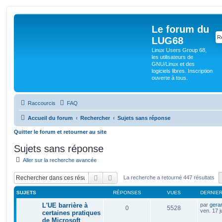
Le forum du
LUG68
Linux Users Group 68,
les utilisateurs de
GNU/Linux et des
logiciels libres. Inscription
ouverte à tous.
Raccourcis
FAQ
Accueil du forum
Rechercher
Sujets sans réponse
Quitter le forum et retourner au site
Sujets sans réponse
Aller sur la recherche avancée
Rechercher
Recherche avancée
La recherche a retourné 447 résultats
SUJETS
RÉPONSES
VUES
DERNIE
L'UE barrière à
par
gera
0
5528
ven. 17 j
certaines pratiques
de Microsoft