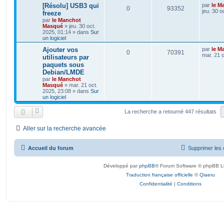
[Résolu] USB3 qui
par
le M
0
93352
jeu. 30 o
freeze
par
le Manchot
Masqué
»
jeu. 30 oct.
2025, 01:14
» dans
Sur
un logiciel
Ajouter vos
par
le M
0
70391
mar. 21 o
utilisateurs par
paquets sous
Debian/LMDE
par
le Manchot
Masqué
»
mar. 21 oct.
2025, 23:08
» dans
Sur
un logiciel
La recherche a retourné 447 résultats
Aller sur la recherche avancée
Accueil du forum
Supprimer les 
Développé par
phpBB
® Forum Software © phpBB L
Traduction française officielle
©
Qiaeru
Confidentialité
|
Conditions