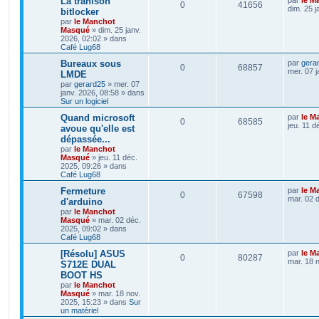
La trahison
0
41656
dim. 25 j
bitlocker
par
le Manchot
Masqué
»
dim. 25 janv.
2026, 02:02
» dans
Café Lug68
Bureaux sous
par
gera
0
68857
mer. 07 j
LMDE
par
gerard25
»
mer. 07
janv. 2026, 08:58
» dans
Sur un logiciel
Quand microsoft
par
le M
0
68585
jeu. 11 d
avoue qu'elle est
dépassée...
par
le Manchot
Masqué
»
jeu. 11 déc.
2025, 09:26
» dans
Café Lug68
Fermeture
par
le M
0
67598
mar. 02 
d'arduino
par
le Manchot
Masqué
»
mar. 02 déc.
2025, 09:02
» dans
Café Lug68
[Résolu] ASUS
par
le M
0
80287
mar. 18 
S712E DUAL
BOOT HS
par
le Manchot
Masqué
»
mar. 18 nov.
2025, 15:23
» dans
Sur
un matériel