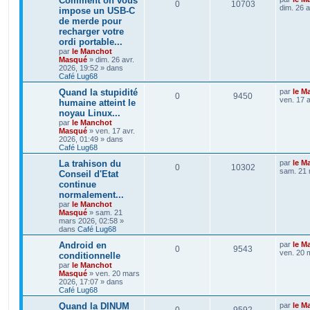
Comment on vous
0
10703
dim. 26 a
impose un USB-C
de merde pour
recharger votre
ordi portable...
par
le Manchot
Masqué
»
dim. 26 avr.
2026, 19:52
» dans
Café Lug68
Quand la stupidité
par
le M
0
9450
ven. 17 a
humaine atteint le
noyau Linux...
par
le Manchot
Masqué
»
ven. 17 avr.
2026, 01:49
» dans
Café Lug68
La trahison du
par
le M
0
10302
sam. 21 
Conseil d'Etat
continue
normalement...
par
le Manchot
Masqué
»
sam. 21
mars 2026, 02:58
»
dans
Café Lug68
Android en
par
le M
0
9543
ven. 20 
conditionnelle
par
le Manchot
Masqué
»
ven. 20 mars
2026, 17:07
» dans
Café Lug68
Quand la DINUM
par
le M
0
9592