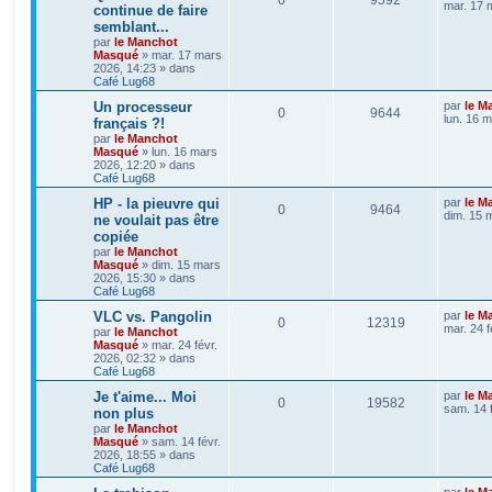
mar. 17 
continue de faire
semblant...
par
le Manchot
Masqué
»
mar. 17 mars
2026, 14:23
» dans
Café Lug68
Un processeur
par
le M
0
9644
lun. 16 
français ?!
par
le Manchot
Masqué
»
lun. 16 mars
2026, 12:20
» dans
Café Lug68
HP - la pieuvre qui
par
le M
0
9464
dim. 15 
ne voulait pas être
copiée
par
le Manchot
Masqué
»
dim. 15 mars
2026, 15:30
» dans
Café Lug68
VLC vs. Pangolin
par
le M
0
12319
mar. 24 f
par
le Manchot
Masqué
»
mar. 24 févr.
2026, 02:32
» dans
Café Lug68
Je t'aime... Moi
par
le M
0
19582
sam. 14 
non plus
par
le Manchot
Masqué
»
sam. 14 févr.
2026, 18:55
» dans
Café Lug68
par
le M