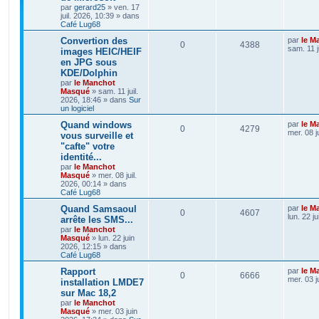
par
gerard25
»
ven. 17
juil. 2026, 10:39
» dans
Café Lug68
Convertion des
par
le M
0
4388
sam. 11 j
images HEIC/HEIF
en JPG sous
KDE/Dolphin
par
le Manchot
Masqué
»
sam. 11 juil.
2026, 18:46
» dans
Sur
un logiciel
Quand windows
par
le M
0
4279
mer. 08 j
vous surveille et
"cafte" votre
identité...
par
le Manchot
Masqué
»
mer. 08 juil.
2026, 00:14
» dans
Café Lug68
Quand Samsaoul
par
le M
0
4607
lun. 22 j
arrête les SMS...
par
le Manchot
Masqué
»
lun. 22 juin
2026, 12:15
» dans
Café Lug68
Rapport
par
le M
0
6666
mer. 03 j
installation LMDE7
sur Mac 18,2
par
le Manchot
Masqué
»
mer. 03 juin