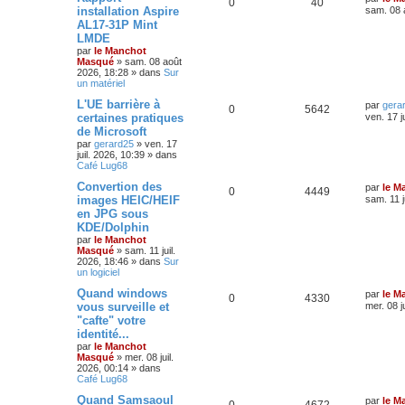
0
40
installation Aspire
sam. 08 
AL17-31P Mint
LMDE
par
le Manchot
Masqué
»
sam. 08 août
2026, 18:28
» dans
Sur
un matériel
L'UE barrière à
par
gera
0
5642
certaines pratiques
ven. 17 j
de Microsoft
par
gerard25
»
ven. 17
juil. 2026, 10:39
» dans
Café Lug68
Convertion des
par
le M
0
4449
images HEIC/HEIF
sam. 11 j
en JPG sous
KDE/Dolphin
par
le Manchot
Masqué
»
sam. 11 juil.
2026, 18:46
» dans
Sur
un logiciel
Quand windows
par
le M
0
4330
vous surveille et
mer. 08 j
"cafte" votre
identité...
par
le Manchot
Masqué
»
mer. 08 juil.
2026, 00:14
» dans
Café Lug68
Quand Samsaoul
par
le M
0
4672