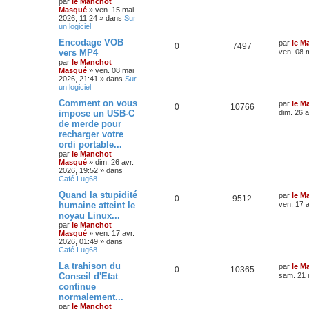
par
le Manchot
Masqué
»
ven. 15 mai
2026, 11:24
» dans
Sur
un logiciel
Encodage VOB
par
le M
0
7497
vers MP4
ven. 08 
par
le Manchot
Masqué
»
ven. 08 mai
2026, 21:41
» dans
Sur
un logiciel
Comment on vous
par
le M
0
10766
impose un USB-C
dim. 26 a
de merde pour
recharger votre
ordi portable...
par
le Manchot
Masqué
»
dim. 26 avr.
2026, 19:52
» dans
Café Lug68
Quand la stupidité
par
le M
0
9512
humaine atteint le
ven. 17 a
noyau Linux...
par
le Manchot
Masqué
»
ven. 17 avr.
2026, 01:49
» dans
Café Lug68
La trahison du
par
le M
0
10365
Conseil d'Etat
sam. 21 
continue
normalement...
par
le Manchot