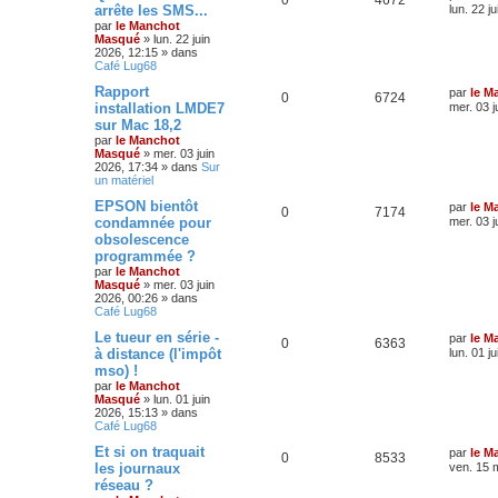
arrête les SMS...
lun. 22 j
par
le Manchot
Masqué
»
lun. 22 juin
2026, 12:15
» dans
Café Lug68
Rapport
par
le M
0
6724
installation LMDE7
mer. 03 j
sur Mac 18,2
par
le Manchot
Masqué
»
mer. 03 juin
2026, 17:34
» dans
Sur
un matériel
EPSON bientôt
par
le M
0
7174
condamnée pour
mer. 03 j
obsolescence
programmée ?
par
le Manchot
Masqué
»
mer. 03 juin
2026, 00:26
» dans
Café Lug68
Le tueur en série -
par
le M
0
6363
à distance (l'impôt
lun. 01 j
mso) !
par
le Manchot
Masqué
»
lun. 01 juin
2026, 15:13
» dans
Café Lug68
Et si on traquait
par
le M
0
8533
les journaux
ven. 15 
réseau ?