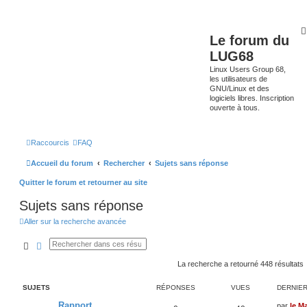
Le forum du
LUG68
Linux Users Group 68,
les utilisateurs de
GNU/Linux et des
logiciels libres. Inscription
ouverte à tous.
Raccourcis
FAQ
Accueil du forum
Rechercher
Sujets sans réponse
Quitter le forum et retourner au site
Sujets sans réponse
Aller sur la recherche avancée
Rechercher
Recherche avancée
La recherche a retourné 448 résultats
SUJETS
RÉPONSES
VUES
DERNIE
Rapport
par
le M