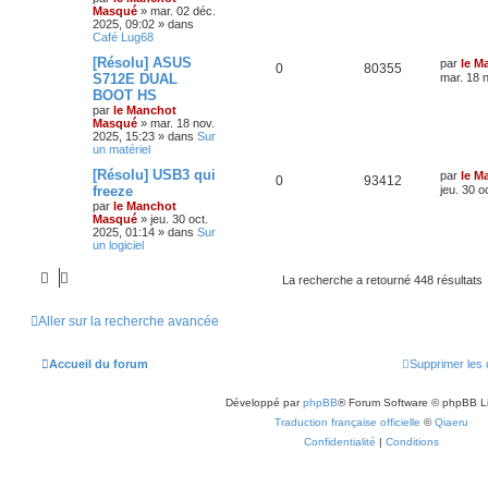
Masqué
»
mar. 02 déc.
2025, 09:02
» dans
Café Lug68
[Résolu] ASUS
par
le M
0
80355
S712E DUAL
mar. 18 
BOOT HS
par
le Manchot
Masqué
»
mar. 18 nov.
2025, 15:23
» dans
Sur
un matériel
[Résolu] USB3 qui
par
le M
0
93412
freeze
jeu. 30 o
par
le Manchot
Masqué
»
jeu. 30 oct.
2025, 01:14
» dans
Sur
un logiciel
La recherche a retourné 448 résultats
Aller sur la recherche avancée
Accueil du forum
Supprimer les 
Développé par
phpBB
® Forum Software © phpBB L
Traduction française officielle
©
Qiaeru
Confidentialité
|
Conditions