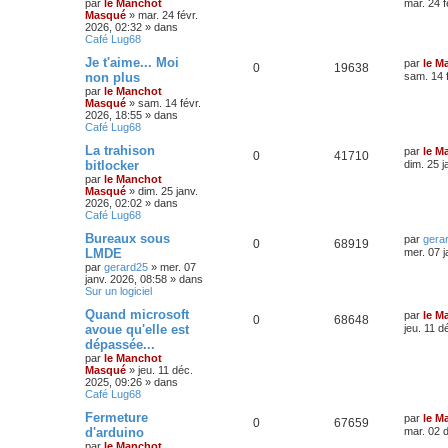
par
le Manchot
mar. 24 f
Masqué
»
mar. 24 févr.
2026, 02:32
» dans
Café Lug68
Je t'aime... Moi
par
le M
0
19638
non plus
sam. 14 
par
le Manchot
Masqué
»
sam. 14 févr.
2026, 18:55
» dans
Café Lug68
La trahison
par
le M
0
41710
bitlocker
dim. 25 j
par
le Manchot
Masqué
»
dim. 25 janv.
2026, 02:02
» dans
Café Lug68
Bureaux sous
par
gera
0
68919
LMDE
mer. 07 j
par
gerard25
»
mer. 07
janv. 2026, 08:58
» dans
Sur un logiciel
Quand microsoft
par
le M
0
68648
avoue qu'elle est
jeu. 11 d
dépassée...
par
le Manchot
Masqué
»
jeu. 11 déc.
2025, 09:26
» dans
Café Lug68
Fermeture
par
le M
0
67659
d'arduino
mar. 02 
par
le Manchot