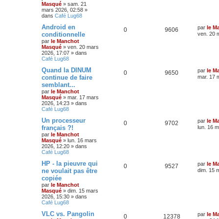
Masqué
»
sam. 21
mars 2026, 02:58
»
dans
Café Lug68
Android en
par
le M
0
9606
conditionnelle
ven. 20 
par
le Manchot
Masqué
»
ven. 20 mars
2026, 17:07
» dans
Café Lug68
Quand la DINUM
par
le M
0
9650
continue de faire
mar. 17 
semblant...
par
le Manchot
Masqué
»
mar. 17 mars
2026, 14:23
» dans
Café Lug68
Un processeur
par
le M
0
9702
français ?!
lun. 16 
par
le Manchot
Masqué
»
lun. 16 mars
2026, 12:20
» dans
Café Lug68
HP - la pieuvre qui
par
le M
0
9527
ne voulait pas être
dim. 15 
copiée
par
le Manchot
Masqué
»
dim. 15 mars
2026, 15:30
» dans
Café Lug68
VLC vs. Pangolin
par
le M
0
12378