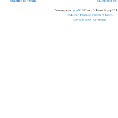
Accueil du forum
Supprimer les 
Développé par
phpBB
® Forum Software © phpBB L
Traduction française officielle
©
Qiaeru
Confidentialité
|
Conditions