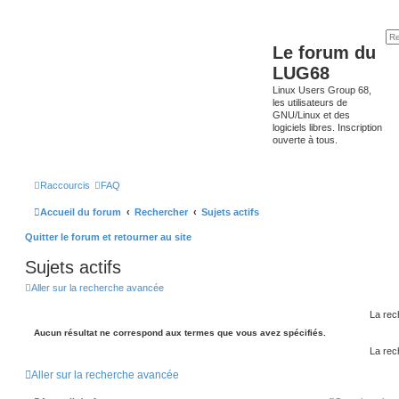
Le forum du
LUG68
Linux Users Group 68,
les utilisateurs de
GNU/Linux et des
logiciels libres. Inscription
ouverte à tous.
Raccourcis
FAQ
Accueil du forum
Rechercher
Sujets actifs
Quitter le forum et retourner au site
Sujets actifs
Aller sur la recherche avancée
La rec
Aucun résultat ne correspond aux termes que vous avez spécifiés.
La rec
Aller sur la recherche avancée