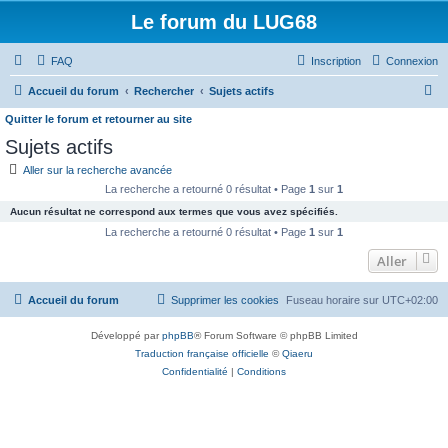
Le forum du LUG68
FAQ
Inscription
Connexion
R
Accueil du forum
Rechercher
Sujets actifs
e
Quitter le forum et retourner au site
c
Sujets actifs
h
Aller sur la recherche avancée
e
La recherche a retourné 0 résultat • Page
1
sur
1
r
Aucun résultat ne correspond aux termes que vous avez spécifiés.
La recherche a retourné 0 résultat • Page
1
sur
1
c
Aller
h
e
Accueil du forum
Supprimer les cookies
Fuseau horaire sur
UTC+02:00
r
Développé par
phpBB
® Forum Software © phpBB Limited
Traduction française officielle
©
Qiaeru
Confidentialité
|
Conditions