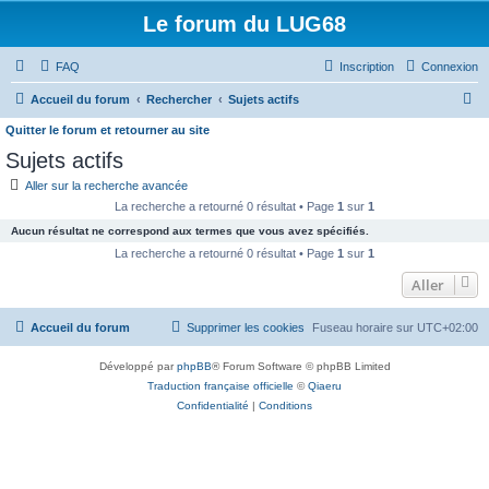
Le forum du LUG68
FAQ
Inscription
Connexion
R
Accueil du forum
Rechercher
Sujets actifs
e
Quitter le forum et retourner au site
c
Sujets actifs
h
Aller sur la recherche avancée
e
La recherche a retourné 0 résultat • Page
1
sur
1
r
Aucun résultat ne correspond aux termes que vous avez spécifiés.
La recherche a retourné 0 résultat • Page
1
sur
1
c
Aller
h
e
Accueil du forum
Supprimer les cookies
Fuseau horaire sur
UTC+02:00
r
Développé par
phpBB
® Forum Software © phpBB Limited
Traduction française officielle
©
Qiaeru
Confidentialité
|
Conditions