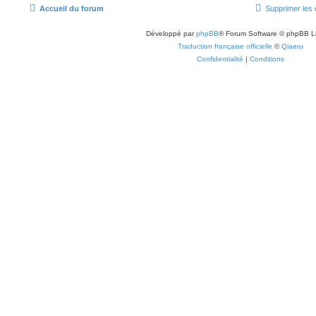
Accueil du forum
Supprimer les 
Développé par
phpBB
® Forum Software © phpBB L
Traduction française officielle
©
Qiaeru
Confidentialité
|
Conditions