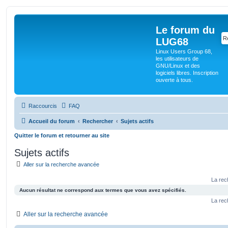
Le forum du
LUG68
Linux Users Group 68,
les utilisateurs de
GNU/Linux et des
logiciels libres. Inscription
ouverte à tous.
Raccourcis
FAQ
Accueil du forum
Rechercher
Sujets actifs
Quitter le forum et retourner au site
Sujets actifs
Aller sur la recherche avancée
La rec
Aucun résultat ne correspond aux termes que vous avez spécifiés.
La rec
Aller sur la recherche avancée