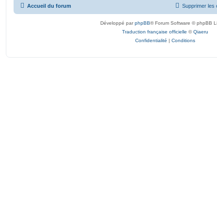
Accueil du forum
Supprimer les 
Développé par
phpBB
® Forum Software © phpBB L
Traduction française officielle
©
Qiaeru
Confidentialité
|
Conditions