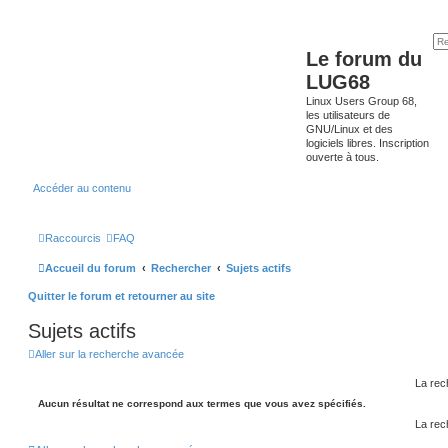
Le forum du
LUG68
Linux Users Group 68,
les utilisateurs de
GNU/Linux et des
logiciels libres. Inscription
ouverte à tous.
Accéder au contenu
Raccourcis
FAQ
Accueil du forum
Rechercher
Sujets actifs
Quitter le forum et retourner au site
Sujets actifs
Aller sur la recherche avancée
La rec
Aucun résultat ne correspond aux termes que vous avez spécifiés.
La rec