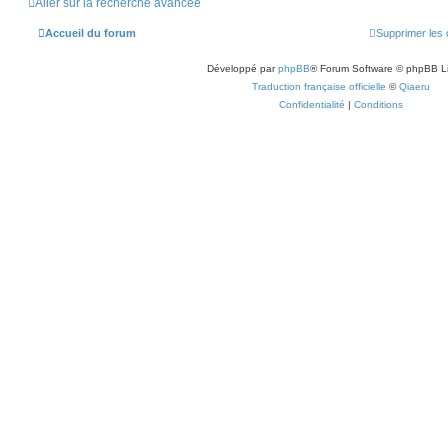
Aller sur la recherche avancée
Accueil du forum
Supprimer les 
Développé par
phpBB
® Forum Software © phpBB L
Traduction française officielle
©
Qiaeru
Confidentialité
|
Conditions