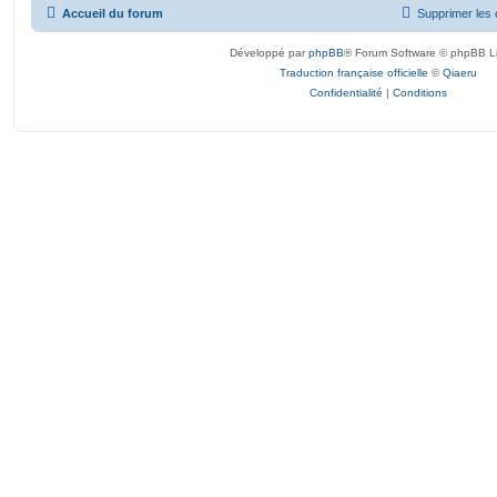
Accueil du forum
Supprimer les 
Développé par
phpBB
® Forum Software © phpBB L
Traduction française officielle
©
Qiaeru
Confidentialité
|
Conditions