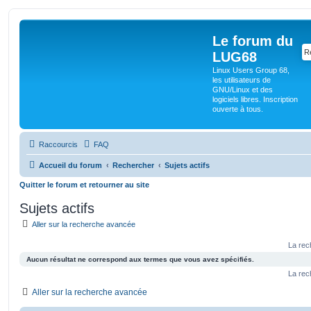
Le forum du
LUG68
Linux Users Group 68,
les utilisateurs de
GNU/Linux et des
logiciels libres. Inscription
ouverte à tous.
Raccourcis
FAQ
Accueil du forum
Rechercher
Sujets actifs
Quitter le forum et retourner au site
Sujets actifs
Aller sur la recherche avancée
La rec
Aucun résultat ne correspond aux termes que vous avez spécifiés.
La rec
Aller sur la recherche avancée