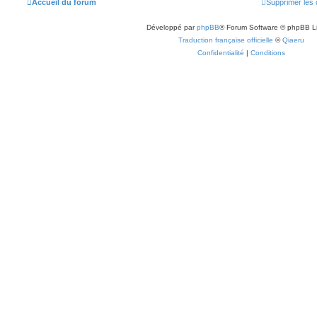
Accueil du forum
Supprimer les 
Développé par
phpBB
® Forum Software © phpBB L
Traduction française officielle
©
Qiaeru
Confidentialité
|
Conditions