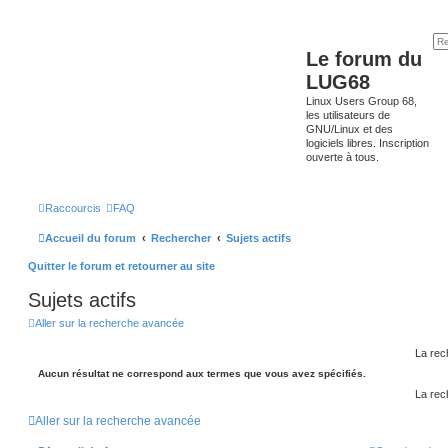
Le forum du
LUG68
Linux Users Group 68,
les utilisateurs de
GNU/Linux et des
logiciels libres. Inscription
ouverte à tous.
Raccourcis
FAQ
Accueil du forum
Rechercher
Sujets actifs
Quitter le forum et retourner au site
Sujets actifs
Aller sur la recherche avancée
La rec
Aucun résultat ne correspond aux termes que vous avez spécifiés.
La rec
Aller sur la recherche avancée