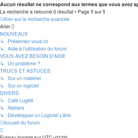
Aucun résultat ne correspond aux termes que vous avez sp
La recherche a retourné 0 résultat • Page
1
sur
1
Aller sur la recherche avancée
Aller
NOUVEAUX
↳ Présentez-vous ici
↳ Aide à l'utilisation du forum
VOUS AVEZ BESOIN D'AIDE
↳ Un problème ?
TRUCS ET ASTUCES
↳ Sur un matériel
↳ Sur un logiciel
DIVERS
↳ Café Lug68
↳ Ateliers
↳ Développer un Logiciel Libre
Accueil du forum
Fuseau horaire sur
UTC+02:00