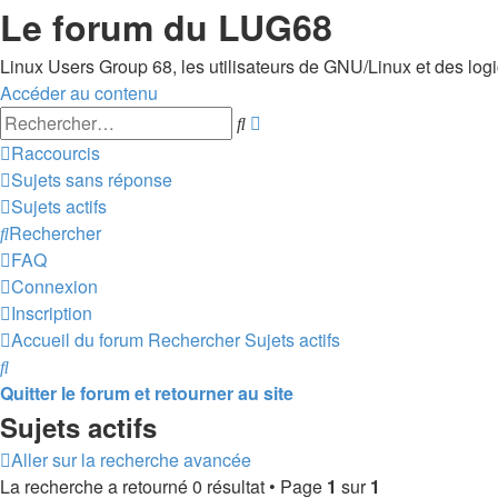
Le forum du LUG68
Linux Users Group 68, les utilisateurs de GNU/Linux et des logici
Accéder au contenu
Recherche
Rechercher
avancée
Raccourcis
Sujets sans réponse
Sujets actifs
Rechercher
FAQ
Connexion
Inscription
Accueil du forum
Rechercher
Sujets actifs
Rechercher
Quitter le forum et retourner au site
Sujets actifs
Aller sur la recherche avancée
La recherche a retourné 0 résultat • Page
1
sur
1