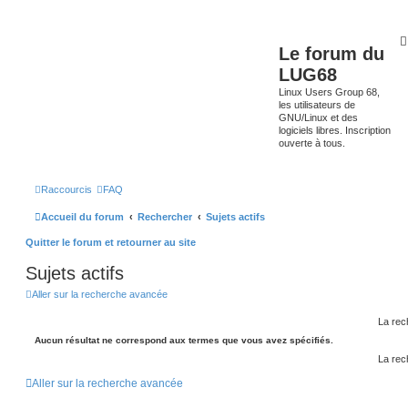
Le forum du
LUG68
Linux Users Group 68,
les utilisateurs de
GNU/Linux et des
logiciels libres. Inscription
ouverte à tous.
Raccourcis
FAQ
Accueil du forum
Rechercher
Sujets actifs
Quitter le forum et retourner au site
Sujets actifs
Aller sur la recherche avancée
La rec
Aucun résultat ne correspond aux termes que vous avez spécifiés.
La rec
Aller sur la recherche avancée