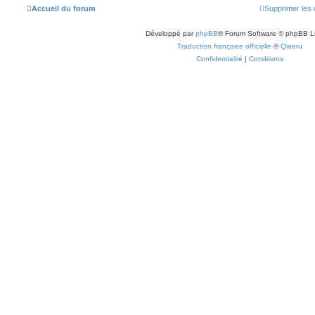
Accueil du forum
Supprimer les 
Développé par
phpBB
® Forum Software © phpBB L
Traduction française officielle
©
Qiaeru
Confidentialité
|
Conditions