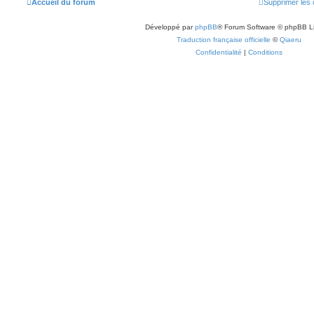
Accueil du forum
Supprimer les 
Développé par
phpBB
® Forum Software © phpBB L
Traduction française officielle
©
Qiaeru
Confidentialité
|
Conditions