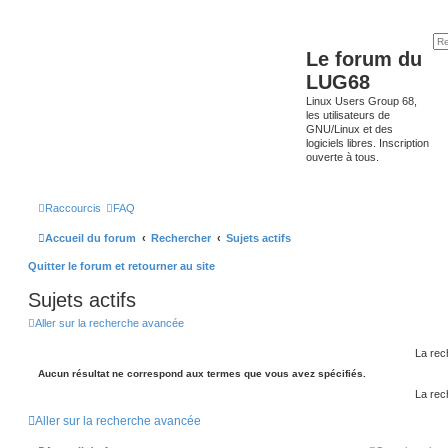
Le forum du
LUG68
Linux Users Group 68,
les utilisateurs de
GNU/Linux et des
logiciels libres. Inscription
ouverte à tous.
Raccourcis
FAQ
Accueil du forum
Rechercher
Sujets actifs
Quitter le forum et retourner au site
Sujets actifs
Aller sur la recherche avancée
La rec
Aucun résultat ne correspond aux termes que vous avez spécifiés.
La rec
Aller sur la recherche avancée