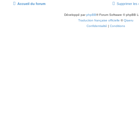
Accueil du forum
Supprimer les 
Développé par
phpBB
® Forum Software © phpBB L
Traduction française officielle
©
Qiaeru
Confidentialité
|
Conditions