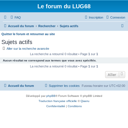
Le forum du LUG68
FAQ
Inscription
Connexion
R
Accueil du forum
Rechercher
Sujets actifs
e
Quitter le forum et retourner au site
c
Sujets actifs
h
Aller sur la recherche avancée
e
La recherche a retourné 0 résultat • Page
1
sur
1
r
Aucun résultat ne correspond aux termes que vous avez spécifiés.
La recherche a retourné 0 résultat • Page
1
sur
1
c
Aller
h
e
Accueil du forum
Supprimer les cookies
Fuseau horaire sur
UTC+02:00
r
Développé par
phpBB
® Forum Software © phpBB Limited
Traduction française officielle
©
Qiaeru
Confidentialité
|
Conditions