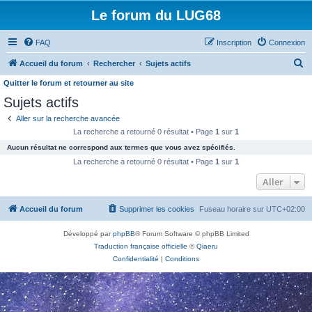
Le forum du LUG68
FAQ
Inscription
Connexion
R
Accueil du forum
Rechercher
Sujets actifs
e
Quitter le forum et retourner au site
c
Sujets actifs
h
Aller sur la recherche avancée
e
La recherche a retourné 0 résultat • Page
1
sur
1
r
Aucun résultat ne correspond aux termes que vous avez spécifiés.
La recherche a retourné 0 résultat • Page
1
sur
1
c
Aller
h
e
Accueil du forum
Supprimer les cookies
Fuseau horaire sur
UTC+02:00
r
Développé par
phpBB
® Forum Software © phpBB Limited
Traduction française officielle
©
Qiaeru
Confidentialité
|
Conditions