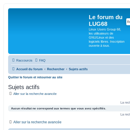
Le forum du
LUG68
Linux Users Group 68,
les utilisateurs de
GNU/Linux et des
logiciels libres. Inscription
ouverte à tous.
Raccourcis
FAQ
Accueil du forum
Rechercher
Sujets actifs
Quitter le forum et retourner au site
Sujets actifs
Aller sur la recherche avancée
La rec
Aucun résultat ne correspond aux termes que vous avez spécifiés.
La rec
Aller sur la recherche avancée