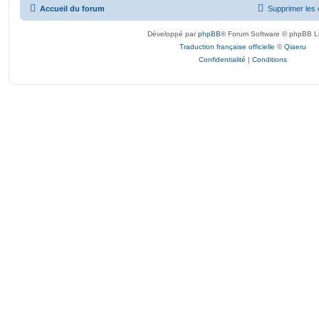
Accueil du forum
Supprimer les 
Développé par
phpBB
® Forum Software © phpBB L
Traduction française officielle
©
Qiaeru
Confidentialité
|
Conditions