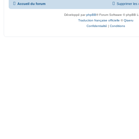
Accueil du forum
Supprimer les 
Développé par
phpBB
® Forum Software © phpBB L
Traduction française officielle
©
Qiaeru
Confidentialité
|
Conditions