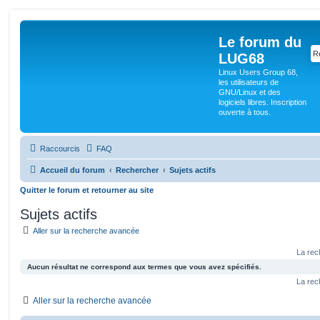
Le forum du
LUG68
Linux Users Group 68,
les utilisateurs de
GNU/Linux et des
logiciels libres. Inscription
ouverte à tous.
Raccourcis
FAQ
Accueil du forum
Rechercher
Sujets actifs
Quitter le forum et retourner au site
Sujets actifs
Aller sur la recherche avancée
La rec
Aucun résultat ne correspond aux termes que vous avez spécifiés.
La rec
Aller sur la recherche avancée