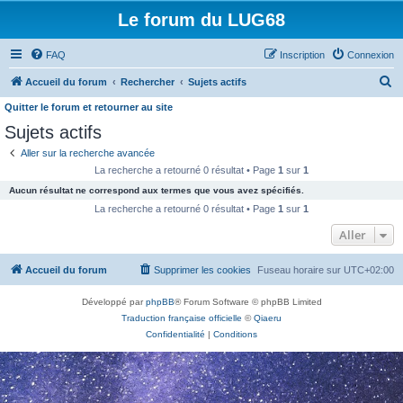
Le forum du LUG68
FAQ
Inscription
Connexion
R
Accueil du forum
Rechercher
Sujets actifs
e
Quitter le forum et retourner au site
c
Sujets actifs
h
Aller sur la recherche avancée
e
La recherche a retourné 0 résultat • Page
1
sur
1
r
Aucun résultat ne correspond aux termes que vous avez spécifiés.
La recherche a retourné 0 résultat • Page
1
sur
1
c
Aller
h
e
Accueil du forum
Supprimer les cookies
Fuseau horaire sur
UTC+02:00
r
Développé par
phpBB
® Forum Software © phpBB Limited
Traduction française officielle
©
Qiaeru
Confidentialité
|
Conditions