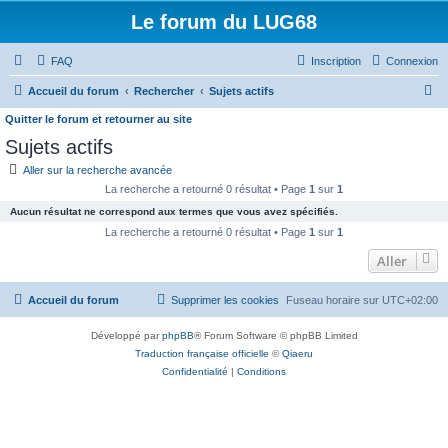
Le forum du LUG68
FAQ
Inscription
Connexion
R
Accueil du forum
Rechercher
Sujets actifs
e
Quitter le forum et retourner au site
c
Sujets actifs
h
Aller sur la recherche avancée
e
La recherche a retourné 0 résultat • Page
1
sur
1
r
Aucun résultat ne correspond aux termes que vous avez spécifiés.
La recherche a retourné 0 résultat • Page
1
sur
1
c
Aller
h
e
Accueil du forum
Supprimer les cookies
Fuseau horaire sur
UTC+02:00
r
Développé par
phpBB
® Forum Software © phpBB Limited
Traduction française officielle
©
Qiaeru
Confidentialité
|
Conditions