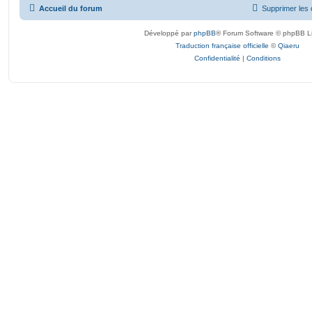
Accueil du forum
Supprimer les 
Développé par
phpBB
® Forum Software © phpBB L
Traduction française officielle
©
Qiaeru
Confidentialité
|
Conditions