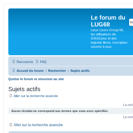
Le forum du
LUG68
Linux Users Group 68,
les utilisateurs de
GNU/Linux et des
logiciels libres. Inscription
ouverte à tous.
Raccourcis
FAQ
Accueil du forum
Rechercher
Sujets actifs
Quitter le forum et retourner au site
Sujets actifs
Aller sur la recherche avancée
La rec
Aucun résultat ne correspond aux termes que vous avez spécifiés.
La rec
Aller sur la recherche avancée