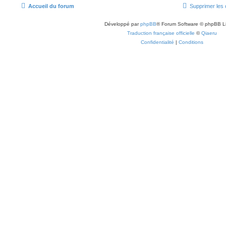
Accueil du forum
Supprimer les 
Développé par
phpBB
® Forum Software © phpBB L
Traduction française officielle
©
Qiaeru
Confidentialité
|
Conditions