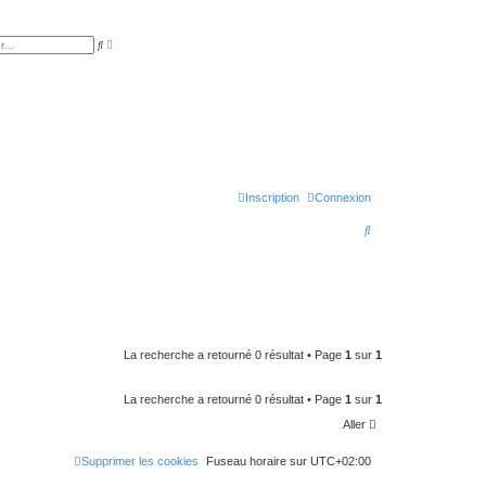
R
R
e
e
c
c
h
h
e
e
r
r
c
c
h
h
e
e
a
r
v
a
n
c
Inscription
Connexion
é
e
R
e
c
h
e
La recherche a retourné 0 résultat • Page
1
sur
1
r
c
La recherche a retourné 0 résultat • Page
1
sur
1
h
Aller
e
Supprimer les cookies
Fuseau horaire sur
UTC+02:00
r