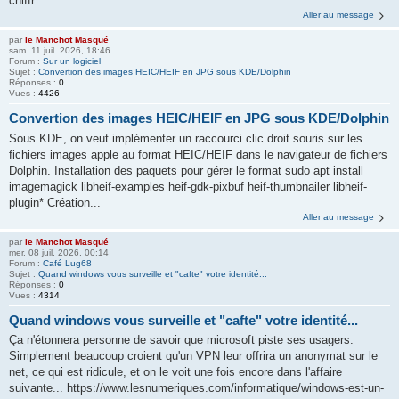
chiffr...
Aller au message
par
le Manchot Masqué
sam. 11 juil. 2026, 18:46
Forum :
Sur un logiciel
Sujet :
Convertion des images HEIC/HEIF en JPG sous KDE/Dolphin
Réponses :
0
Vues :
4426
Convertion des images HEIC/HEIF en JPG sous KDE/Dolphin
Sous KDE, on veut implémenter un raccourci clic droit souris sur les
fichiers images apple au format HEIC/HEIF dans le navigateur de fichiers
Dolphin. Installation des paquets pour gérer le format sudo apt install
imagemagick libheif-examples heif-gdk-pixbuf heif-thumbnailer libheif-
plugin* Création...
Aller au message
par
le Manchot Masqué
mer. 08 juil. 2026, 00:14
Forum :
Café Lug68
Sujet :
Quand windows vous surveille et "cafte" votre identité...
Réponses :
0
Vues :
4314
Quand windows vous surveille et "cafte" votre identité...
Ça n'étonnera personne de savoir que microsoft piste ses usagers.
Simplement beaucoup croient qu'un VPN leur offrira un anonymat sur le
net, ce qui est ridicule, et on le voit une fois encore dans l'affaire
suivante... https://www.lesnumeriques.com/informatique/windows-est-un-