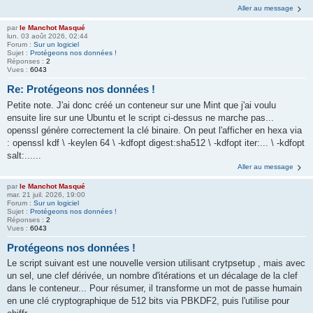
Aller au message
par
le Manchot Masqué
lun. 03 août 2026, 02:44
Forum :
Sur un logiciel
Sujet :
Protégeons nos données !
Réponses :
2
Vues :
6043
Re: Protégeons nos données !
Petite note. J'ai donc créé un conteneur sur une Mint que j'ai voulu
ensuite lire sur une Ubuntu et le script ci-dessus ne marche pas...
openssl génère correctement la clé binaire. On peut l'afficher en hexa via
: openssl kdf \ -keylen 64 \ -kdfopt digest:sha512 \ -kdfopt iter:... \ -kdfopt
salt:......
Aller au message
par
le Manchot Masqué
mar. 21 juil. 2026, 19:00
Forum :
Sur un logiciel
Sujet :
Protégeons nos données !
Réponses :
2
Vues :
6043
Protégeons nos données !
Le script suivant est une nouvelle version utilisant crytpsetup , mais avec
un sel, une clef dérivée, un nombre d'itérations et un décalage de la clef
dans le conteneur... Pour résumer, il transforme un mot de passe humain
en une clé cryptographique de 512 bits via PBKDF2, puis l'utilise pour