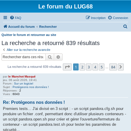
Le forum du LUG68
FAQ
Inscription
Connexion
R
Accueil du forum
Rechercher
e
Quitter le forum et retourner au site
c
La recherche a retourné 839 résultats
h
Aller sur la recherche avancée
e
Rechercher
Recherche avancée
r
Page
1
sur
84
1
2
3
4
5
84
Sui
La recherche a retourné 839 résultats
…
c
h
par
le Manchot Masqué
jeu. 06 août 2026, 19:41
e
Forum :
Sur un logiciel
Sujet :
Protégeons nos données !
r
Réponses :
2
Vues :
6043
Re: Protégeons nos données !
Premiers tests... J'ai divisé en 3 script : - un script pandora.cfg.sh pour
produire un fichier .conf, permettant donc d'utiliser plusieurs conteneurs -
un script pandora.open.sh pour créer et gérer l'ouverture/fermeture du
conteneur - un script pandora.test.sh pour tester les paramètres de
sécurité...