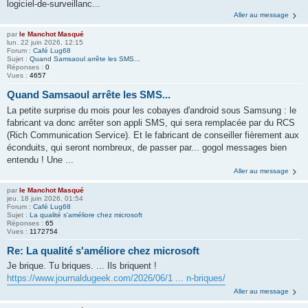
logiciel-de-surveillanc...
Aller au message
par
le Manchot Masqué
lun. 22 juin 2026, 12:15
Forum :
Café Lug68
Sujet :
Quand Samsaoul arrête les SMS...
Réponses :
0
Vues :
4657
Quand Samsaoul arrête les SMS...
La petite surprise du mois pour les cobayes d'android sous Samsung : le
fabricant va donc arrêter son appli SMS, qui sera remplacée par du RCS
(Rich Communication Service). Et le fabricant de conseiller fièrement aux
éconduits, qui seront nombreux, de passer par... gogol messages bien
entendu ! Une ...
Aller au message
par
le Manchot Masqué
jeu. 18 juin 2026, 01:54
Forum :
Café Lug68
Sujet :
La qualité s'améliore chez microsoft
Réponses :
65
Vues :
1172754
Re: La qualité s'améliore chez microsoft
Je brique. Tu briques. ... Ils briquent !
https://www.journaldugeek.com/2026/06/1 ... n-briques/
Aller au message