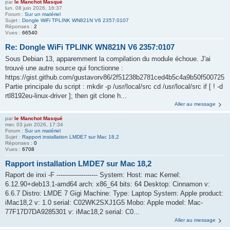
par
le Manchot Masqué
lun. 08 juin 2026, 16:37
Forum :
Sur un matériel
Sujet :
Dongle WiFi TPLINK WN821N V6 2357:0107
Réponses :
2
Vues :
66540
Re: Dongle WiFi TPLINK WN821N V6 2357:0107
Sous Debian 13, apparemment la compilation du module échoue. J'ai
trouvé une autre source qui fonctionne :
https://gist.github.com/gustavorv86/2f51238b2781ced4b5c4a9b50f500725
Partie principale du script : mkdir -p /usr/local/src cd /usr/local/src if [ ! -d
rtl8192eu-linux-driver ]; then git clone h...
Aller au message
par
le Manchot Masqué
mer. 03 juin 2026, 17:34
Forum :
Sur un matériel
Sujet :
Rapport installation LMDE7 sur Mac 18,2
Réponses :
0
Vues :
6708
Rapport installation LMDE7 sur Mac 18,2
Raport de inxi -F -------------------- System: Host: mac Kernel:
6.12.90+deb13.1-amd64 arch: x86_64 bits: 64 Desktop: Cinnamon v:
6.6.7 Distro: LMDE 7 Gigi Machine: Type: Laptop System: Apple product:
iMac18,2 v: 1.0 serial: C02WK2SXJ1G5 Mobo: Apple model: Mac-
77F17D7DA9285301 v: iMac18,2 serial: C0...
Aller au message