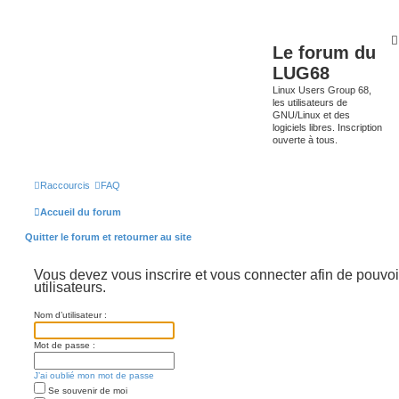
Le forum du
LUG68
Linux Users Group 68,
les utilisateurs de
GNU/Linux et des
logiciels libres. Inscription
ouverte à tous.
Raccourcis
FAQ
Accueil du forum
Quitter le forum et retourner au site
Vous devez vous inscrire et vous connecter afin de pouvoir
utilisateurs.
Nom d’utilisateur :
Mot de passe :
J’ai oublié mon mot de passe
Se souvenir de moi