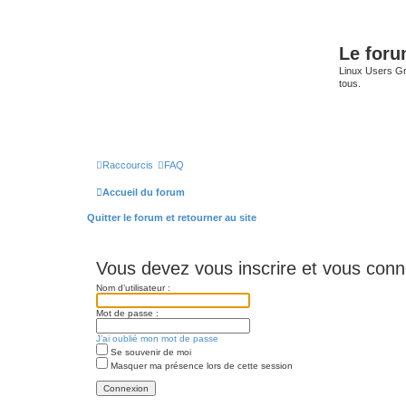
Le for
Linux Users Gro
tous.
Raccourcis
FAQ
Accueil du forum
Quitter le forum et retourner au site
Vous devez vous inscrire et vous connec
Nom d’utilisateur :
Mot de passe :
J’ai oublié mon mot de passe
Se souvenir de moi
Masquer ma présence lors de cette session