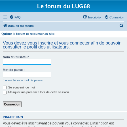
Le forum du LUG68
FAQ
Inscription
Connexion
R
Accueil du forum
e
Quitter le forum et retourner au site
c
Vous devez vous inscrire et vous connecter afin de pouvoir
h
consulter le profil des utilisateurs.
e
Nom d’utilisateur :
r
c
Mot de passe :
h
e
J’ai oublié mon mot de passe
r
Se souvenir de moi
Masquer ma présence lors de cette session
INSCRIPTION
Vous devez être inscrit avant de pouvoir vous connecter. L’inscription est