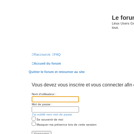
Le for
Linux Users Gro
tous.
Raccourcis
FAQ
Accueil du forum
Quitter le forum et retourner au site
Vous devez vous inscrire et vous connecter afin de
Nom d’utilisateur :
Mot de passe :
J’ai oublié mon mot de passe
Se souvenir de moi
Masquer ma présence lors de cette session