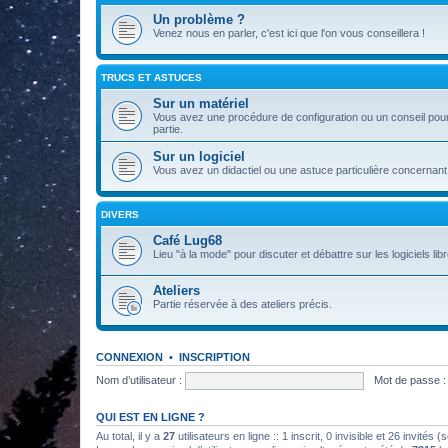
Un problème ?
Venez nous en parler, c'est ici que l'on vous conseillera !
TRUCS ET ASTUCES
Sur un matériel
Vous avez une procédure de configuration ou un conseil pour 
partie.
Sur un logiciel
Vous avez un didactiel ou une astuce particulière concernant 
DIVERS
Café Lug68
Lieu "à la mode" pour discuter et débattre sur les logiciels libre
Ateliers
Partie réservée à des ateliers précis.
CONNEXION
•
INSCRIPTION
Nom d’utilisateur :
Mot de passe :
QUI EST EN LIGNE ?
Au total, il y a
27
utilisateurs en ligne :: 1 inscrit, 0 invisible et 26 invités