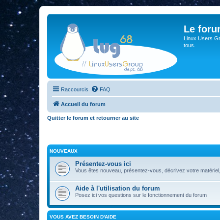
Le for
Linux Users Gro
tous.
Raccourcis
FAQ
Accueil du forum
Quitter le forum et retourner au site
NOUVEAUX
Présentez-vous ici
Vous êtes nouveau, présentez-vous, décrivez votre matériel, vos
Aide à l'utilisation du forum
Posez ici vos questions sur le fonctionnement du forum
VOUS AVEZ BESOIN D'AIDE