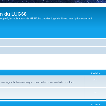
um du LUG68
up 68, les utilisateurs de GNU/Linux et des logiciels libres. Inscription ouverte à
SUJETS
61
 logiciels, l'utilisation que vous en faites ou souhaitez en faire...
8
SUJETS