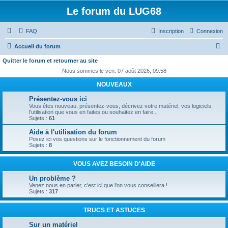
Le forum du LUG68
FAQ
Inscription
Connexion
R
Accueil du forum
e
Quitter le forum et retourner au site
c
Nous sommes le ven. 07 août 2026, 09:58
h
NOUVEAUX
e
Présentez-vous ici
Vous êtes nouveau, présentez-vous, décrivez votre matériel, vos logiciels,
r
l'utilisation que vous en faites ou souhaitez en faire...
Sujets :
61
c
Aide à l'utilisation du forum
h
Posez ici vos questions sur le fonctionnement du forum
e
Sujets :
8
r
VOUS AVEZ BESOIN D'AIDE
Un problème ?
Venez nous en parler, c'est ici que l'on vous conseillera !
Sujets :
317
TRUCS ET ASTUCES
Sur un matériel