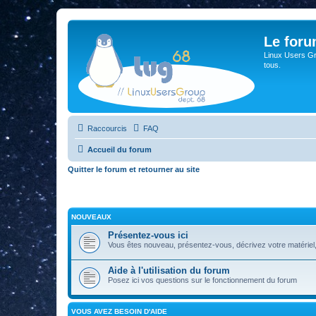
Le for
Linux Users Gro
tous.
Raccourcis
FAQ
Accueil du forum
Quitter le forum et retourner au site
NOUVEAUX
Présentez-vous ici
Vous êtes nouveau, présentez-vous, décrivez votre matériel, vos
Aide à l'utilisation du forum
Posez ici vos questions sur le fonctionnement du forum
VOUS AVEZ BESOIN D'AIDE