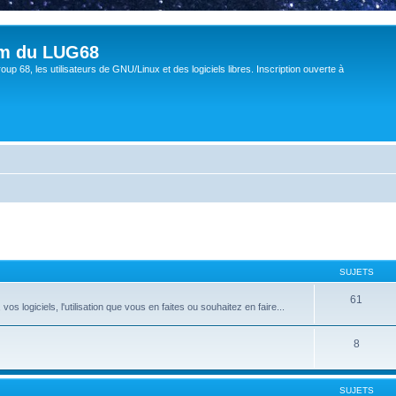
um du LUG68
up 68, les utilisateurs de GNU/Linux et des logiciels libres. Inscription ouverte à
SUJETS
61
 logiciels, l'utilisation que vous en faites ou souhaitez en faire...
8
SUJETS