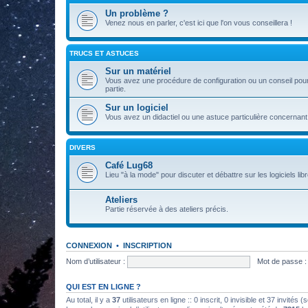
Un problème ?
Venez nous en parler, c'est ici que l'on vous conseillera !
TRUCS ET ASTUCES
Sur un matériel
Vous avez une procédure de configuration ou un conseil pour 
partie.
Sur un logiciel
Vous avez un didactiel ou une astuce particulière concernant 
DIVERS
Café Lug68
Lieu "à la mode" pour discuter et débattre sur les logiciels libre
Ateliers
Partie réservée à des ateliers précis.
CONNEXION
•
INSCRIPTION
Nom d’utilisateur :
Mot de passe :
QUI EST EN LIGNE ?
Au total, il y a
37
utilisateurs en ligne :: 0 inscrit, 0 invisible et 37 invités