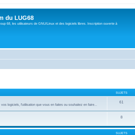
um du LUG68
up 68, les utilisateurs de GNU/Linux et des logiciels libres. Inscription ouverte à
SUJETS
61
 logiciels, l'utilisation que vous en faites ou souhaitez en faire...
8
SUJETS