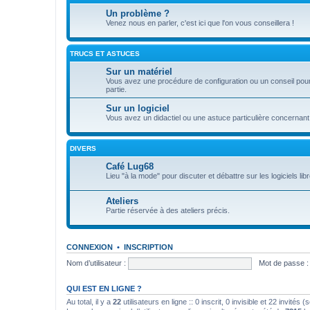
Un problème ?
Venez nous en parler, c'est ici que l'on vous conseillera !
TRUCS ET ASTUCES
Sur un matériel
Vous avez une procédure de configuration ou un conseil pour 
partie.
Sur un logiciel
Vous avez un didactiel ou une astuce particulière concernant 
DIVERS
Café Lug68
Lieu "à la mode" pour discuter et débattre sur les logiciels libre
Ateliers
Partie réservée à des ateliers précis.
CONNEXION
•
INSCRIPTION
Nom d’utilisateur :
Mot de passe :
QUI EST EN LIGNE ?
Au total, il y a
22
utilisateurs en ligne :: 0 inscrit, 0 invisible et 22 invités