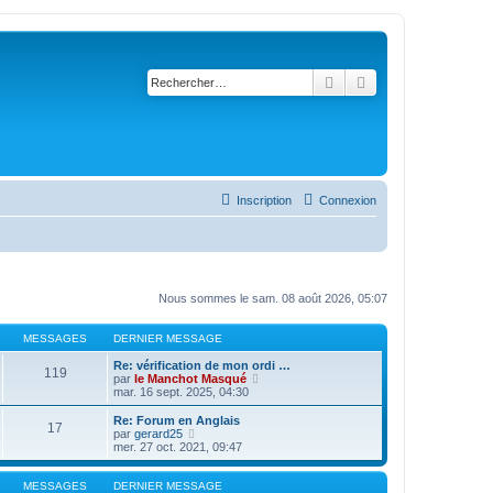
Rechercher
Recherche avancé
Inscription
Connexion
Nous sommes le sam. 08 août 2026, 05:07
MESSAGES
DERNIER MESSAGE
Re: vérification de mon ordi …
119
C
par
le Manchot Masqué
o
mar. 16 sept. 2025, 04:30
n
s
Re: Forum en Anglais
17
u
C
par
gerard25
l
o
mer. 27 oct. 2021, 09:47
t
n
e
s
r
u
MESSAGES
DERNIER MESSAGE