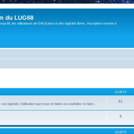
um du LUG68
up 68, les utilisateurs de GNU/Linux et des logiciels libres. Inscription ouverte à
SUJETS
61
 logiciels, l'utilisation que vous en faites ou souhaitez en faire...
8
SUJETS