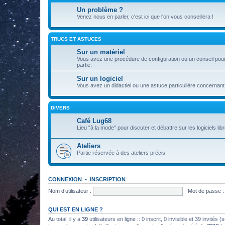
Un problème ?
Venez nous en parler, c'est ici que l'on vous conseillera !
TRUCS ET ASTUCES
Sur un matériel
Vous avez une procédure de configuration ou un conseil pour 
partie.
Sur un logiciel
Vous avez un didactiel ou une astuce particulière concernant 
DIVERS
Café Lug68
Lieu "à la mode" pour discuter et débattre sur les logiciels libre
Ateliers
Partie réservée à des ateliers précis.
CONNEXION
•
INSCRIPTION
Nom d’utilisateur :
Mot de passe :
QUI EST EN LIGNE ?
Au total, il y a
39
utilisateurs en ligne :: 0 inscrit, 0 invisible et 39 invités