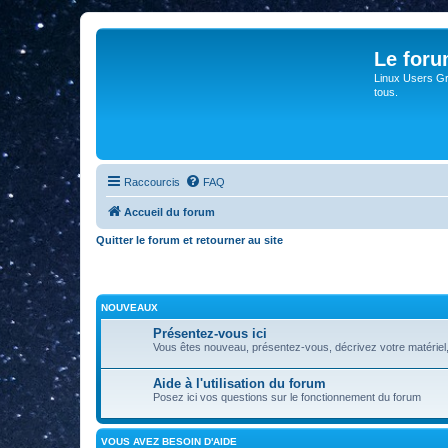
Le for
Linux Users Gro
tous.
Raccourcis
FAQ
Accueil du forum
Quitter le forum et retourner au site
NOUVEAUX
Présentez-vous ici
Vous êtes nouveau, présentez-vous, décrivez votre matériel, vos
Aide à l'utilisation du forum
Posez ici vos questions sur le fonctionnement du forum
VOUS AVEZ BESOIN D'AIDE